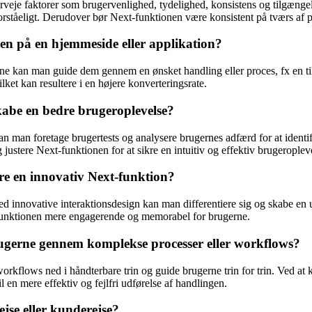
verveje faktorer som brugervenlighed, tydelighed, konsistens og tilgænge
 forståeligt. Derudover bør Next-funktionen være konsistent på tværs af 
en på en hjemmeside eller applikation?
rne kan man guide dem gennem en ønsket handling eller proces, fx en ti
ilket kan resultere i en højere konverteringsrate.
abe en bedre brugeroplevelse?
 man foretage brugertests og analysere brugernes adfærd for at identifi
g justere Next-funktionen for at sikre en intuitiv og effektiv brugeroplev
re en innovativ Next-funktion?
ed innovative interaktionsdesign kan man differentiere sig og skabe e
t-funktionen mere engagerende og memorabel for brugerne.
ugerne gennem komplekse processer eller workflows?
flows ned i håndterbare trin og guide brugerne trin for trin. Ved at kl
l en mere effektiv og fejlfri udførelse af handlingen.
jse eller kunderejse?