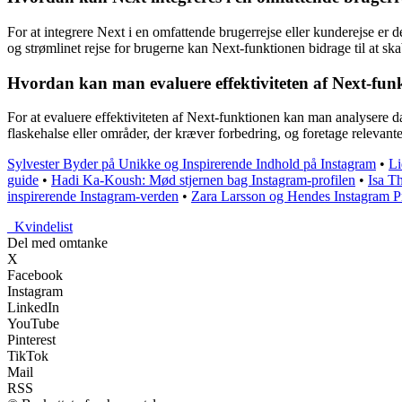
For at integrere Next i en omfattende brugerrejse eller kunderejse er 
og strømlinet rejse for brugerne kan Next-funktionen bidrage til at s
Hvordan kan man evaluere effektiviteten af Next-funk
For at evaluere effektiviteten af Next-funktionen kan man analysere da
flaskehalse eller områder, der kræver forbedring, og foretage relevant
Sylvester Byder på Unikke og Inspirerende Indhold på Instagram
•
Li
guide
•
Hadi Ka-Koush: Mød stjernen bag Instagram-profilen
•
Isa T
inspirerende Instagram-verden
•
Zara Larsson og Hendes Instagram Pr
_
Kvindelist
Del med omtanke
X
Facebook
Instagram
LinkedIn
YouTube
Pinterest
TikTok
Mail
RSS