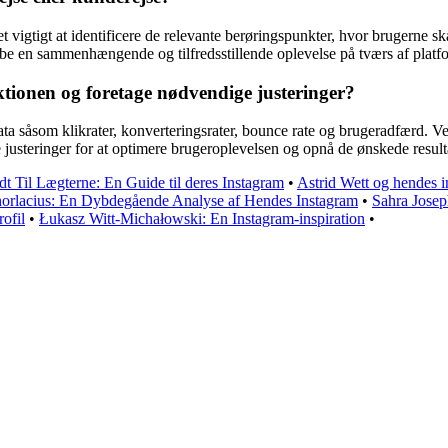
det vigtigt at identificere de relevante berøringspunkter, hvor brugerne 
kabe en sammenhængende og tilfredsstillende oplevelse på tværs af platf
tionen og foretage nødvendige justeringer?
ta såsom klikrater, konverteringsrater, bounce rate og brugeradfærd. Ve
e justeringer for at optimere brugeroplevelsen og opnå de ønskede result
dt Til Lægterne: En Guide til deres Instagram
•
Astrid Wett og hendes i
horlacius: En Dybdegående Analyse af Hendes Instagram
•
Sahra Josep
ofil
•
Łukasz Witt-Michałowski: En Instagram-inspiration
•