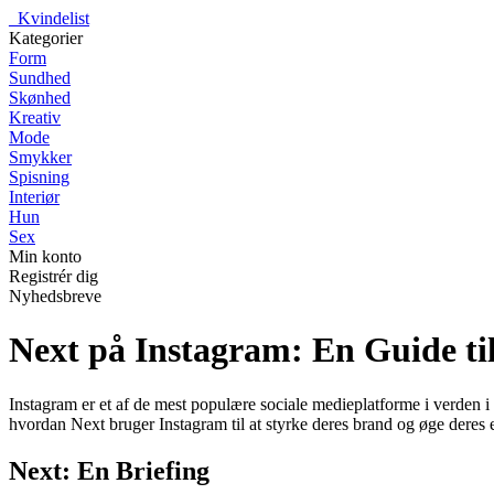
_
Kvindelist
Kategorier
Form
Sundhed
Skønhed
Kreativ
Mode
Smykker
Spisning
Interiør
Hun
Sex
Min konto
Registrér dig
Nyhedsbreve
Next på Instagram: En Guide ti
Instagram er et af de mest populære sociale medieplatforme i verden i
hvordan Next bruger Instagram til at styrke deres brand og øge dere
Next: En Briefing