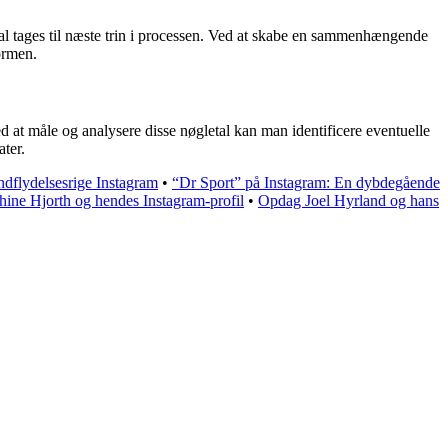
skal tages til næste trin i processen. Ved at skabe en sammenhængende
ormen.
d at måle og analysere disse nøgletal kan man identificere eventuelle
ater.
ndflydelsesrige Instagram
•
“Dr Sport” på Instagram: En dybdegående
hine Hjorth og hendes Instagram-profil
•
Opdag Joel Hyrland og hans