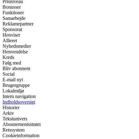
Prisniveau
Bonusser
Funktioner
Samarbejde
Reklamepartner
Sponsorat
Henviser
Allieret
Nyhedsmedier
Henvendelse
Kreds
Følg med
Bliv abonnent
Social
E-mail nyt
Brugergruppe
Lokalmiljø
Intern navigation
Indholdsoversigt
Historier
Arkiv
Tekstunivers
Abonnementsstrøm
Retssystem
Cookieinformation