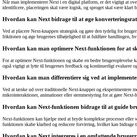
Når man implementerer Next i en digital platform, er det vigtigt at o
identificere, placeringen skal være logisk, og sproget skal være klart
Hvordan kan Next bidrage til at øge konverteringsrat
Ved at placere Next-knappen strategisk og gøre den tydelig for bruge
friktionen og øge brugernes tilbøjelighed til at fuldføre handlingen, hv
Hvordan kan man optimere Next-funktionen for at sk
For at optimere Next-funktionen og skabe en bedre brugeroplevelse kan
også vigtigt at lytte til brugernes feedback og kontinuerligt evaluere o
Hvordan kan man differentiere sig ved at implemente
Ved at tænke ud over traditionelle Next-knapper og eksperimentere m
mikrointeraktioner, animationer eller stemmestyring for at gøre Nex
Hvordan kan Next-funktionen bidrage til at guide br
Next-funktionen kan hjælpe med at bryde komplekse processer eller work
funktionen skabe klarhed og reducere forvirring, hvilket kan bidrage ti
Hvordan kan Next integreres i en omfattende brugerre