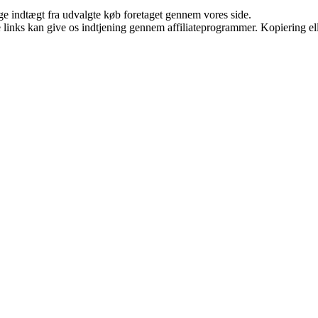
age indtægt fra udvalgte køb foretaget gennem vores side.
le links kan give os indtjening gennem affiliateprogrammer. Kopiering ell