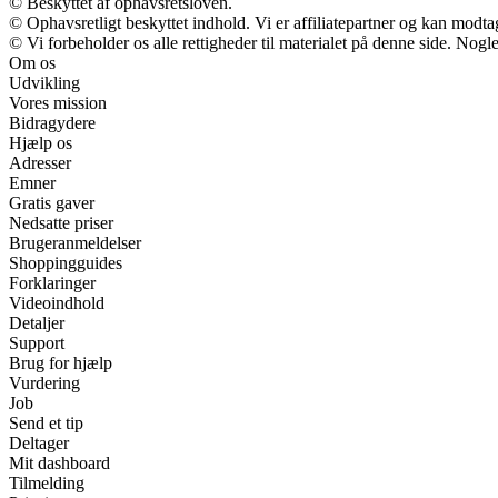
© Beskyttet af ophavsretsloven.
© Ophavsretligt beskyttet indhold. Vi er affiliatepartner og kan modt
© Vi forbeholder os alle rettigheder til materialet på denne side. Nog
Om os
Udvikling
Vores mission
Bidragydere
Hjælp os
Adresser
Emner
Gratis gaver
Nedsatte priser
Brugeranmeldelser
Shoppingguides
Forklaringer
Videoindhold
Detaljer
Support
Brug for hjælp
Vurdering
Job
Send et tip
Deltager
Mit dashboard
Tilmelding