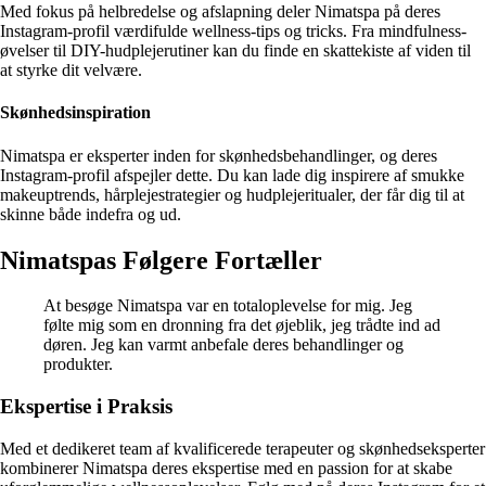
Med fokus på helbredelse og afslapning deler Nimatspa på deres
Instagram-profil værdifulde wellness-tips og tricks. Fra mindfulness-
øvelser til DIY-hudplejerutiner kan du finde en skattekiste af viden til
at styrke dit velvære.
Skønhedsinspiration
Nimatspa er eksperter inden for skønhedsbehandlinger, og deres
Instagram-profil afspejler dette. Du kan lade dig inspirere af smukke
makeuptrends, hårplejestrategier og hudplejeritualer, der får dig til at
skinne både indefra og ud.
Nimatspas Følgere Fortæller
At besøge Nimatspa var en totaloplevelse for mig. Jeg
følte mig som en dronning fra det øjeblik, jeg trådte ind ad
døren. Jeg kan varmt anbefale deres behandlinger og
produkter.
Ekspertise i Praksis
Med et dedikeret team af kvalificerede terapeuter og skønhedseksperter
kombinerer Nimatspa deres ekspertise med en passion for at skabe