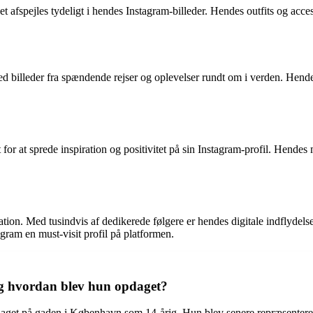
afspejles tydeligt i hendes Instagram-billeder. Hendes outfits og access
 billeder fra spændende rejser og oplevelser rundt om i verden. Hendes 
 for at sprede inspiration og positivitet på sin Instagram-profil. Hende
tion. Med tusindvis af dedikerede følgere er hendes digitale indflydelse i
gram en must-visit profil på platformen.
og hvordan blev hun opdaget?
pdaget på gaden i København som 14-årig. Hun blev senere repræsenteret