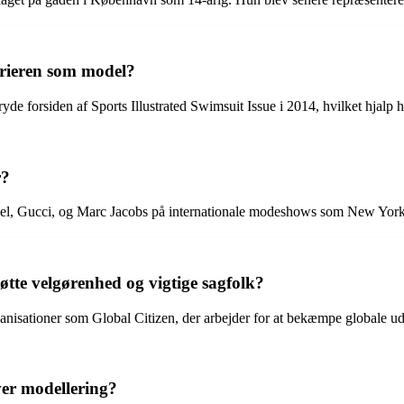
rrieren som model?
yde forsiden af Sports Illustrated Swimsuit Issue i 2014, hvilket hjalp
r?
nel, Gucci, og Marc Jacobs på internationale modeshows som New Yor
øtte velgørenhed og vigtige sagfolk?
rganisationer som Global Citizen, der arbejder for at bekæmpe globale u
ver modellering?