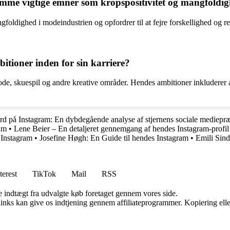
emme vigtige emner som kropspositivitet og mangfoldi
foldighed i modeindustrien og opfordrer til at fejre forskellighed og res
itioner inden for sin karriere?
de, skuespil og andre kreative områder. Hendes ambitioner inkluderer a
 på Instagram: En dybdegående analyse af stjernens sociale mediepræ
am
•
Lene Beier – En detaljeret gennemgang af hendes Instagram-profil
 Instagram
•
Josefine Høgh: En Guide til hendes Instagram
•
Emili Sind
terest
TikTok
Mail
RSS
e indtægt fra udvalgte køb foretaget gennem vores side.
 links kan give os indtjening gennem affiliateprogrammer. Kopiering elle