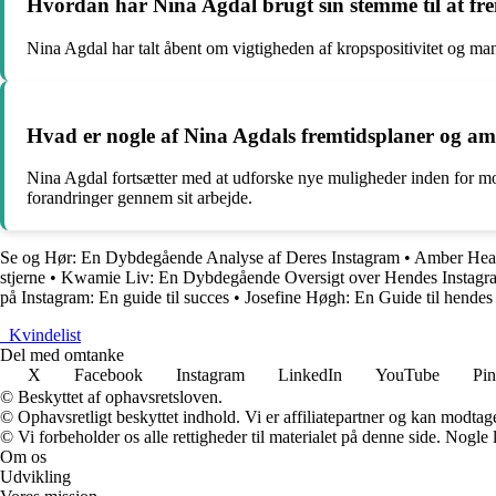
Hvordan har Nina Agdal brugt sin stemme til at fr
Nina Agdal har talt åbent om vigtigheden af kropspositivitet og mang
Hvad er nogle af Nina Agdals fremtidsplaner og amb
Nina Agdal fortsætter med at udforske nye muligheder inden for mo
forandringer gennem sit arbejde.
Se og Hør: En Dybdegående Analyse af Deres Instagram
•
Amber Heard
stjerne
•
Kwamie Liv: En Dybdegående Oversigt over Hendes Instagr
på Instagram: En guide til succes
•
Josefine Høgh: En Guide til hendes
_
Kvindelist
Del med omtanke
X
Facebook
Instagram
LinkedIn
YouTube
Pin
© Beskyttet af ophavsretsloven.
© Ophavsretligt beskyttet indhold. Vi er affiliatepartner og kan modtag
© Vi forbeholder os alle rettigheder til materialet på denne side. Nogle
Om os
Udvikling