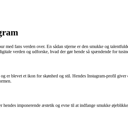
agram
our med fans verden over. En sådan stjerne er den smukke og talentfulde 
igitale verden og udforske, hvad der gør hende så spændende for tusind
 er blevet et ikon for skønhed og stil. Hendes Instagram-profil giver e
formen.
r hendes imponerende æstetik og evne til at indfange smukke øjeblikke. 