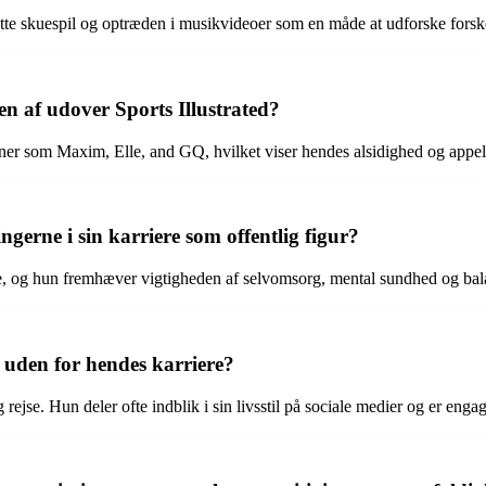
atte skuespil og optræden i musikvideoer som en måde at udforske forsk
n af udover Sports Illustrated?
iner som Maxim, Elle, and GQ, hvilket viser hendes alsidighed og appe
erne i sin karriere som offentlig figur?
e, og hun fremhæver vigtigheden af selvomsorg, mental sundhed og balanc
 uden for hendes karriere?
rejse. Hun deler ofte indblik i sin livsstil på sociale medier og er engag