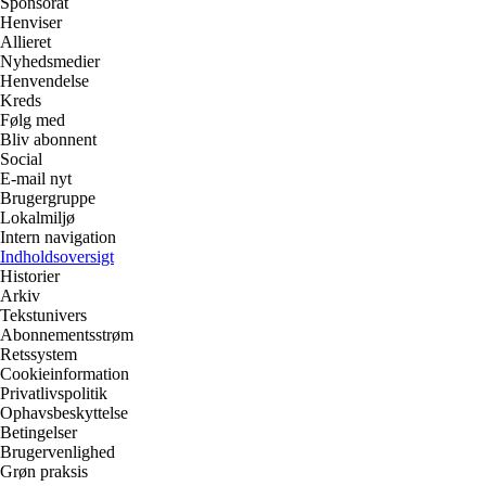
Sponsorat
Henviser
Allieret
Nyhedsmedier
Henvendelse
Kreds
Følg med
Bliv abonnent
Social
E-mail nyt
Brugergruppe
Lokalmiljø
Intern navigation
Indholdsoversigt
Historier
Arkiv
Tekstunivers
Abonnementsstrøm
Retssystem
Cookieinformation
Privatlivspolitik
Ophavsbeskyttelse
Betingelser
Brugervenlighed
Grøn praksis