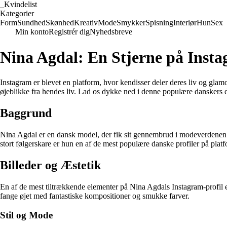
_
Kvindelist
Kategorier
Form
Sundhed
Skønhed
Kreativ
Mode
Smykker
Spisning
Interiør
Hun
Sex
Min konto
Registrér dig
Nyhedsbreve
Nina Agdal: En Stjerne på Inst
Instagram er blevet en platform, hvor kendisser deler deres liv og glam
øjeblikke fra hendes liv. Lad os dykke ned i denne populære danskers d
Baggrund
Nina Agdal er en dansk model, der fik sit gennembrud i modeverdenen og
stort følgerskare er hun en af de mest populære danske profiler på plat
Billeder og Æstetik
En af de mest tiltrækkende elementer på Nina Agdals Instagram-profil e
fange øjet med fantastiske kompositioner og smukke farver.
Stil og Mode