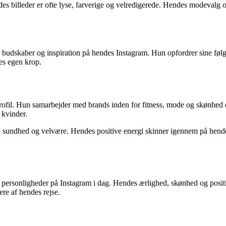
es billeder er ofte lyse, farverige og velredigerede. Hendes modevalg og
e budskaber og inspiration på hendes Instagram. Hun opfordrer sine følger
es egen krop.
profil. Hun samarbejder med brands inden for fitness, mode og skønhed 
 kvinder.
gen sundhed og velvære. Hendes positive energi skinner igennem på hende
 personligheder på Instagram i dag. Hendes ærlighed, skønhed og positive
ere af hendes rejse.