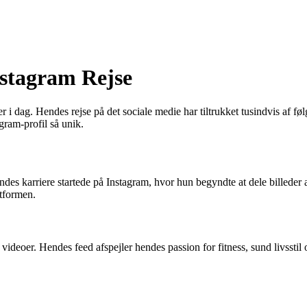
stagram Rejse
 i dag. Hendes rejse på det sociale medie har tiltrukket tusindvis af føl
gram-profil så unik.
endes karriere startede på Instagram, hvor hun begyndte at dele billede
atformen.
ideoer. Hendes feed afspejler hendes passion for fitness, sund livsstil og