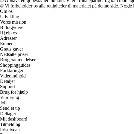
© Ophavsretligt beskyttet indhold. Vi er affiliatepartner og kan modtag
© Vi forbeholder os alle rettigheder til materialet på denne side. Nogle
Om os
Udvikling
Vores mission
Bidragydere
Hjælp os
Adresser
Emner
Gratis gaver
Nedsatte priser
Brugeranmeldelser
Shoppingguides
Forklaringer
Videoindhold
Detaljer
Support
Brug for hjælp
Vurdering
Job
Send et tip
Deltager
Mit dashboard
Tilmelding
Prisniveau