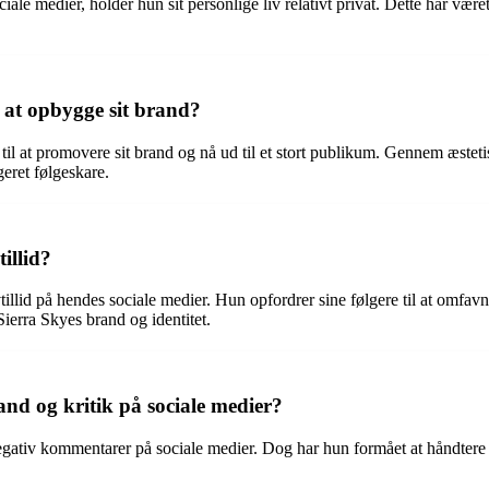
iale medier, holder hun sit personlige liv relativt privat. Dette har væ
l at opbygge sit brand?
til at promovere sit brand og nå ud til et stort publikum. Gennem æsteti
eret følgeskare.
illid?
tillid på hendes sociale medier. Hun opfordrer sine følgere til at omfavne
ierra Skyes brand og identitet.
nd og kritik på sociale medier?
 negativ kommentarer på sociale medier. Dog har hun formået at håndter