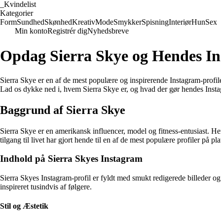
_
Kvindelist
Kategorier
Form
Sundhed
Skønhed
Kreativ
Mode
Smykker
Spisning
Interiør
Hun
Sex
Min konto
Registrér dig
Nyhedsbreve
Opdag Sierra Skye og Hendes In
Sierra Skye er en af de mest populære og inspirerende Instagram-profiler
Lad os dykke ned i, hvem Sierra Skye er, og hvad der gør hendes Insta
Baggrund af Sierra Skye
Sierra Skye er en amerikansk influencer, model og fitness-entusiast. H
tilgang til livet har gjort hende til en af de mest populære profiler på pl
Indhold på Sierra Skyes Instagram
Sierra Skyes Instagram-profil er fyldt med smukt redigerede billeder og v
inspireret tusindvis af følgere.
Stil og Æstetik