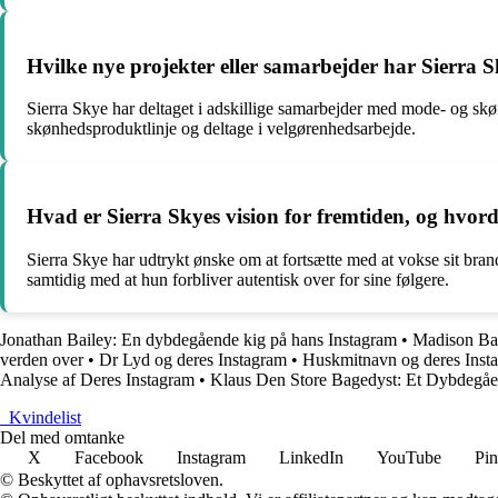
Hvilke nye projekter eller samarbejder har Sierra 
Sierra Skye har deltaget i adskillige samarbejder med mode- og sk
skønhedsproduktlinje og deltage i velgørenhedsarbejde.
Hvad er Sierra Skyes vision for fremtiden, og hvor
Sierra Skye har udtrykt ønske om at fortsætte med at vokse sit bra
samtidig med at hun forbliver autentisk over for sine følgere.
Jonathan Bailey: En dybdegående kig på hans Instagram
•
Madison Bail
verden over
•
Dr Lyd og deres Instagram
•
Huskmitnavn og deres Inst
Analyse af Deres Instagram
•
Klaus Den Store Bagedyst: Et Dybdegåe
_
Kvindelist
Del med omtanke
X
Facebook
Instagram
LinkedIn
YouTube
Pin
© Beskyttet af ophavsretsloven.