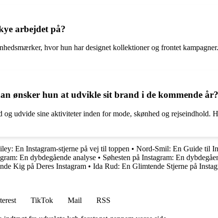
Skye arbejdet på?
ønhedsmærker, hvor hun har designet kollektioner og frontet kampagner.
dan ønsker hun at udvikle sit brand i de kommende år
nd og udvide sine aktiviteter inden for mode, skønhed og rejseindhold. 
ey: En Instagram-stjerne på vej til toppen
•
Nord-Smil: En Guide til I
agram: En dybdegående analyse
•
Søhesten på Instagram: En dybdegående
nde Kig på Deres Instagram
•
Ida Rud: En Glimtende Stjerne på Insta
terest
TikTok
Mail
RSS