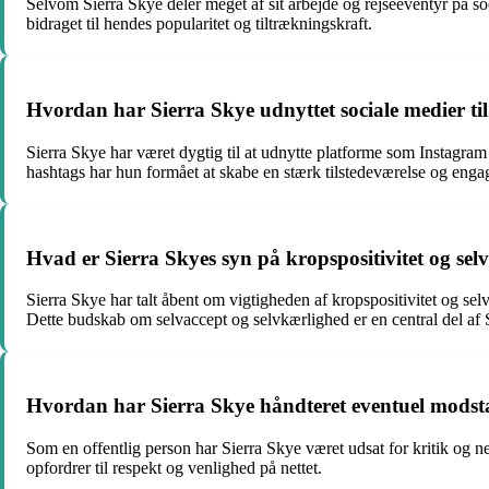
Selvom Sierra Skye deler meget af sit arbejde og rejseeventyr på soc
bidraget til hendes popularitet og tiltrækningskraft.
Hvordan har Sierra Skye udnyttet sociale medier ti
Sierra Skye har været dygtig til at udnytte platforme som Instagram 
hashtags har hun formået at skabe en stærk tilstedeværelse og engag
Hvad er Sierra Skyes syn på kropspositivitet og selvt
Sierra Skye har talt åbent om vigtigheden af kropspositivitet og selv
Dette budskab om selvaccept og selvkærlighed er en central del af S
Hvordan har Sierra Skye håndteret eventuel modsta
Som en offentlig person har Sierra Skye været udsat for kritik og
opfordrer til respekt og venlighed på nettet.