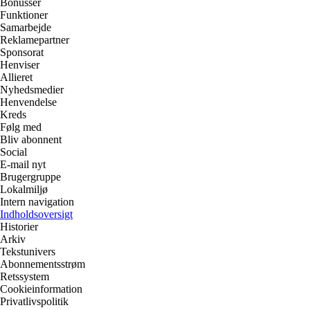
Bonusser
Funktioner
Samarbejde
Reklamepartner
Sponsorat
Henviser
Allieret
Nyhedsmedier
Henvendelse
Kreds
Følg med
Bliv abonnent
Social
E-mail nyt
Brugergruppe
Lokalmiljø
Intern navigation
Indholdsoversigt
Historier
Arkiv
Tekstunivers
Abonnementsstrøm
Retssystem
Cookieinformation
Privatlivspolitik