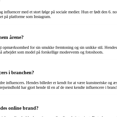
?
 influencer med et stort følge på sociale medier. Hun er født den 6. 
tet på platforme som Instagram.
nnem årene?
tigt opmærksomhed for sin smukke fremtoning og sin unikke stil. Hendes 
arbejdet som model på forskellige modeevents og fotoshoots.
cers i branchen?
andre influencers. Hendes billeder er kendt for at være kunstneriske og æs
jseindhold har gjort hende til en af de mest kendte influencere i branc
endes online brand?