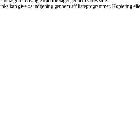
e indtægt fra udvalgte køb foretaget gennem vores side.
 links kan give os indtjening gennem affiliateprogrammer. Kopiering elle