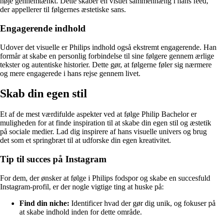
nøje gennemtænkt. Dette skaber en visuel sammenhæng i hans feed,
der appellerer til følgernes æstetiske sans.
Engagerende indhold
Udover det visuelle er Philips indhold også ekstremt engagerende. Han
formår at skabe en personlig forbindelse til sine følgere gennem ærlige
tekster og autentiske historier. Dette gør, at følgerne føler sig nærmere
og mere engagerede i hans rejse gennem livet.
Skab din egen stil
Et af de mest værdifulde aspekter ved at følge Philip Bachelor er
muligheden for at finde inspiration til at skabe din egen stil og æstetik
på sociale medier. Lad dig inspirere af hans visuelle univers og brug
det som et springbræt til at udforske din egen kreativitet.
Tip til succes på Instagram
For dem, der ønsker at følge i Philips fodspor og skabe en succesfuld
Instagram-profil, er der nogle vigtige ting at huske på:
Find din niche:
Identificer hvad der gør dig unik, og fokuser på
at skabe indhold inden for dette område.