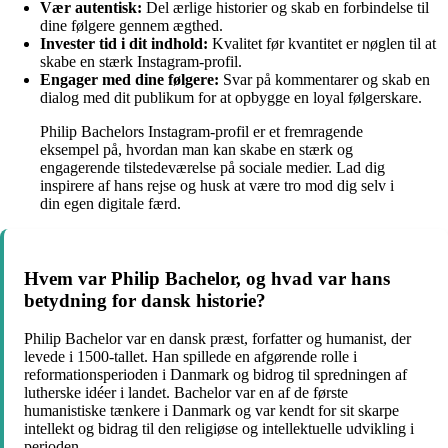
Vær autentisk:
Del ærlige historier og skab en forbindelse til
dine følgere gennem ægthed.
Invester tid i dit indhold:
Kvalitet før kvantitet er nøglen til at
skabe en stærk Instagram-profil.
Engager med dine følgere:
Svar på kommentarer og skab en
dialog med dit publikum for at opbygge en loyal følgerskare.
Philip Bachelors Instagram-profil er et fremragende
eksempel på, hvordan man kan skabe en stærk og
engagerende tilstedeværelse på sociale medier. Lad dig
inspirere af hans rejse og husk at være tro mod dig selv i
din egen digitale færd.
Hvem var Philip Bachelor, og hvad var hans
betydning for dansk historie?
Philip Bachelor var en dansk præst, forfatter og humanist, der
levede i 1500-tallet. Han spillede en afgørende rolle i
reformationsperioden i Danmark og bidrog til spredningen af
lutherske idéer i landet. Bachelor var en af de første
humanistiske tænkere i Danmark og var kendt for sit skarpe
intellekt og bidrag til den religiøse og intellektuelle udvikling i
perioden.