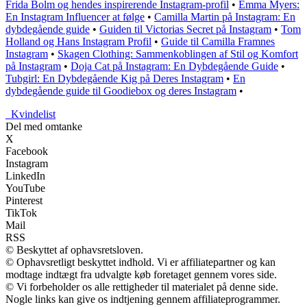
Frida Bolm og hendes inspirerende Instagram-profil
•
Emma Myers:
En Instagram Influencer at følge
•
Camilla Martin på Instagram: En
dybdegående guide
•
Guiden til Victorias Secret på Instagram
•
Tom
Holland og Hans Instagram Profil
•
Guide til Camilla Framnes
Instagram
•
Skagen Clothing: Sammenkoblingen af Stil og Komfort
på Instagram
•
Doja Cat på Instagram: En Dybdegående Guide
•
Tubgirl: En Dybdegående Kig på Deres Instagram
•
En
dybdegående guide til Goodiebox og deres Instagram
•
_
Kvindelist
Del med omtanke
X
Facebook
Instagram
LinkedIn
YouTube
Pinterest
TikTok
Mail
RSS
© Beskyttet af ophavsretsloven.
© Ophavsretligt beskyttet indhold. Vi er affiliatepartner og kan
modtage indtægt fra udvalgte køb foretaget gennem vores side.
© Vi forbeholder os alle rettigheder til materialet på denne side.
Nogle links kan give os indtjening gennem affiliateprogrammer.