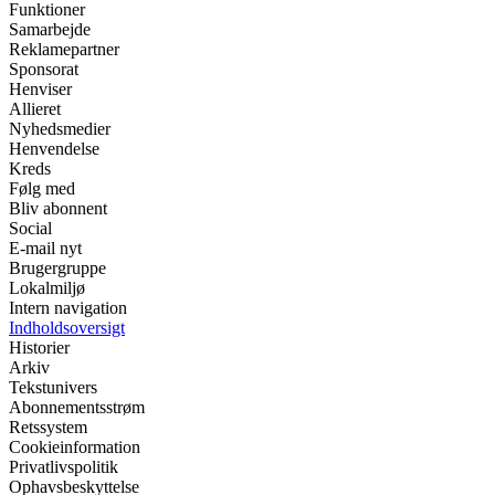
Funktioner
Samarbejde
Reklamepartner
Sponsorat
Henviser
Allieret
Nyhedsmedier
Henvendelse
Kreds
Følg med
Bliv abonnent
Social
E-mail nyt
Brugergruppe
Lokalmiljø
Intern navigation
Indholdsoversigt
Historier
Arkiv
Tekstunivers
Abonnementsstrøm
Retssystem
Cookieinformation
Privatlivspolitik
Ophavsbeskyttelse