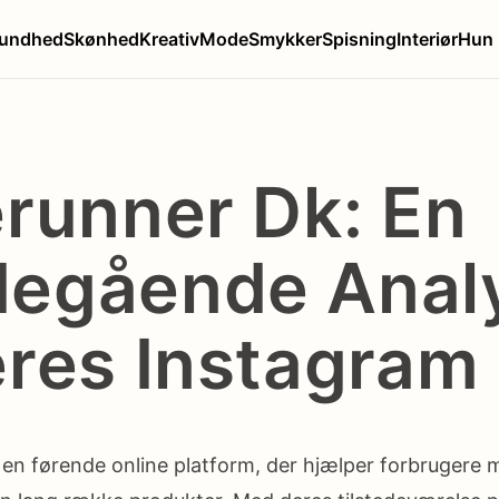
undhed
Skønhed
Kreativ
Mode
Smykker
Spisning
Interiør
Hun
erunner Dk: En
egående Anal
eres Instagram
 en førende online platform, der hjælper forbrugere 