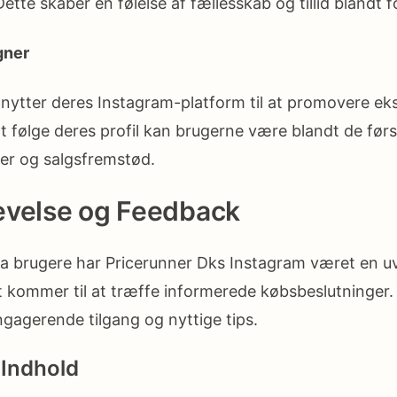
tte skaber en følelse af fællesskab og tillid blandt 
gner
nytter deres Instagram-platform til at promovere eks
 følge deres profil kan brugerne være blandt de først
er og salgsfremstød.
evelse og Feedback
ra brugere har Pricerunner Dks Instagram været en uv
t kommer til at træffe informerede købsbeslutninger.
agerende tilgang og nyttige tips.
 Indhold