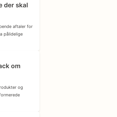
 der skal
bende aftaler for
a pålidelige
back om
produkter og
nformerede