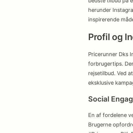
bedste tilbud på 
herunder Instagr
inspirerende måd
Profil og I
Pricerunner Dks I
forbrugertips. De
rejsetilbud. Ved a
eksklusive kampa
Social Enga
En af fordelene v
Brugerne opfordre