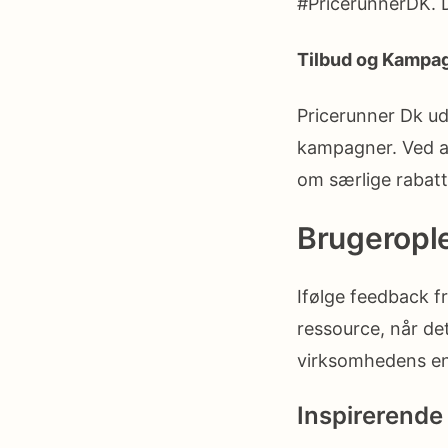
#PricerunnerDK. De
Tilbud og Kampa
Pricerunner Dk ud
kampagner. Ved at
om særlige rabatt
Brugeropl
Ifølge feedback f
ressource, når de
virksomhedens eng
Inspirerende