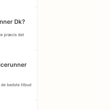
unner Dk?
de præcis det
ricerunner
 de bedste tilbud