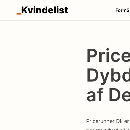
_
Kvindelist
Form
S
Pric
Dybd
af D
Pricerunner Dk er