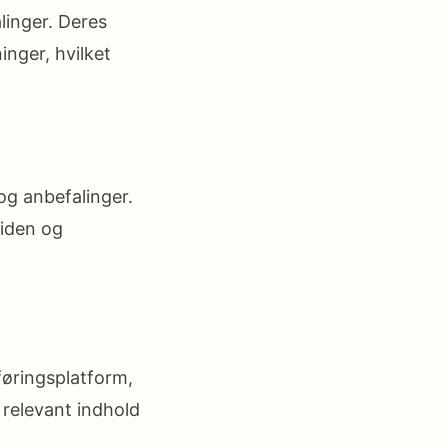
linger. Deres
inger, hvilket
og anbefalinger.
liden og
føringsplatform,
relevant indhold