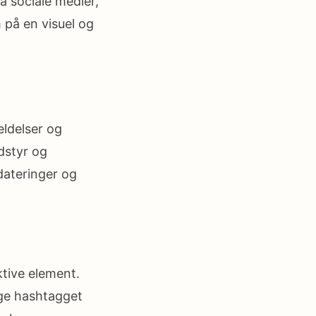
å sociale medier,
på en visuel og
eldelser og
dstyr og
pdateringer og
ktive element.
uge hashtagget