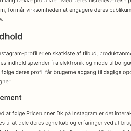
en lang række produkter. Med deres tilstedeværelse p
am, formår virksomheden at engagere deres publikum 
e.
ndhold
nstagram-profil er en skatkiste af tilbud, produktanm
res indhold spænder fra elektronik og mode til boligu
t følge deres profil får brugerne adgang til daglige o
gner.
gement
ed at følge Pricerunner Dk på Instagram er det intera
s til at dele deres egne køb og erfaringer ved at br