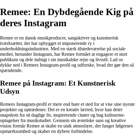
Remee: En Dybdegående Kig på
deres Instagram
Remee er en dansk musikproducer, sangskriver og kunstnerisk
iværksætter, der har opbygget et imponerende ry i
underholdningsindustrien. Med en stærk tilstedeværelse på sociale
medier, herunder Instagram, har Remee formået at engagere et stort
publikum og dele indsigt i sin musikalske rejse og livsstil. Lad os
dykke ned i Remees Instagram-profil og udforske, hvad der gør den så
spændende.
Remee på Instagram: Et Kunstnerisk
Udsyn
Remees Instagram-profil er mere end bare et sted for at vise sine nyeste
projekter og optrædener. Det er en kreativ lærred, hvor han deler
snapshots fra sit daglige liv, inspirerende citater og bag kulisserne-
optagelser fra musikstudiet. Gennem sin æstetiske sans og kreative
vision formår Remee at skabe en unik atmosfære, der fanger følgernes
opmærksomhed og skaber en dybere forbindelse.