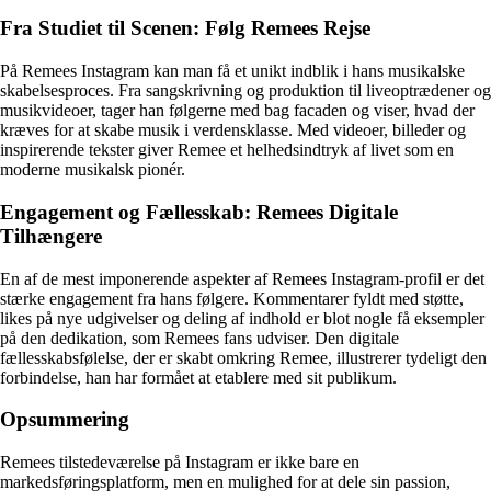
Fra Studiet til Scenen: Følg Remees Rejse
På Remees Instagram kan man få et unikt indblik i hans musikalske
skabelsesproces. Fra sangskrivning og produktion til liveoptrædener og
musikvideoer, tager han følgerne med bag facaden og viser, hvad der
kræves for at skabe musik i verdensklasse. Med videoer, billeder og
inspirerende tekster giver Remee et helhedsindtryk af livet som en
moderne musikalsk pionér.
Engagement og Fællesskab: Remees Digitale
Tilhængere
En af de mest imponerende aspekter af Remees Instagram-profil er det
stærke engagement fra hans følgere. Kommentarer fyldt med støtte,
likes på nye udgivelser og deling af indhold er blot nogle få eksempler
på den dedikation, som Remees fans udviser. Den digitale
fællesskabsfølelse, der er skabt omkring Remee, illustrerer tydeligt den
forbindelse, han har formået at etablere med sit publikum.
Opsummering
Remees tilstedeværelse på Instagram er ikke bare en
markedsføringsplatform, men en mulighed for at dele sin passion,