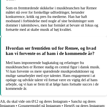
Som en fremtrædende skikkelse i musikbranchen har Remee
måttet stå over for forskellige udfordringer, herunder
konkurrence, kritik og pres fra medierne. Han har haft
modstand i forbindelse med nogle af sine beslutninger som
dommer i talentshows, men har formået at bevare sit fokus og
fortsætte med at skabe musik af høj kvalitet.
Hvordan ser fremtiden ud for Remee, og hvad
kan vi forvente os af ham i de kommende år?
Med hans imponerende bagkatalog og erfaringer fra
musikbranchen er Remee stadig en central figur i dansk musik.
Vi kan forvente os mere spændende musikproduktioner og
mulige samarbejder med nye talenter. Hans engagement i at
opdage og udvikle talent vil fortsat være en vigtig del af hans
arbejde, og vi kan se frem til at følge hans fortsatte succes i de
kommende år.
Alt, du skal vide om Ø12 og deres Instagram
•
Sanchz og deres
Instagram
•
Gosupermodel på Instagram
•
HenriS og deres Instagram: