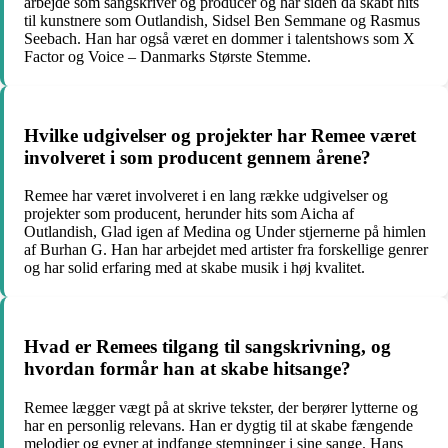
arbejde som sangskriver og producer og har siden da skabt hits
til kunstnere som Outlandish, Sidsel Ben Semmane og Rasmus
Seebach. Han har også været en dommer i talentshows som X
Factor og Voice – Danmarks Største Stemme.
Hvilke udgivelser og projekter har Remee været
involveret i som producent gennem årene?
Remee har været involveret i en lang række udgivelser og
projekter som producent, herunder hits som Aicha af
Outlandish, Glad igen af Medina og Under stjernerne på himlen
af Burhan G. Han har arbejdet med artister fra forskellige genrer
og har solid erfaring med at skabe musik i høj kvalitet.
Hvad er Remees tilgang til sangskrivning, og
hvordan formår han at skabe hitsange?
Remee lægger vægt på at skrive tekster, der berører lytterne og
har en personlig relevans. Han er dygtig til at skabe fængende
melodier og evner at indfange stemninger i sine sange. Hans