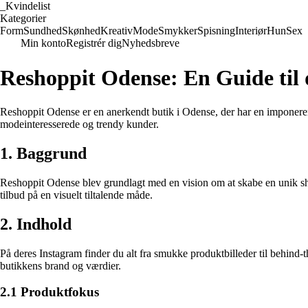
_
Kvindelist
Kategorier
Form
Sundhed
Skønhed
Kreativ
Mode
Smykker
Spisning
Interiør
Hun
Sex
Min konto
Registrér dig
Nyhedsbreve
Reshoppit Odense: En Guide til 
Reshoppit Odense er en anerkendt butik i Odense, der har en imponerend
modeinteresserede og trendy kunder.
1. Baggrund
Reshoppit Odense blev grundlagt med en vision om at skabe en unik shop
tilbud på en visuelt tiltalende måde.
2. Indhold
På deres Instagram finder du alt fra smukke produktbilleder til behind
butikkens brand og værdier.
2.1 Produktfokus