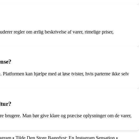
uderer regler om ærlig beskrivelse af varer, rimelige priser,
ense?
 Platformen kan hjælpe med at løse tvister, hvis parterne ikke selv
ltur?
ndre brugere. Man bør give klare og præcise oplysninger om de varer,
tagram
•
Tilde Den Store Bagedyst: En Instagram Sensation
•