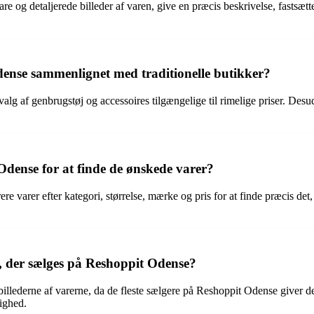
lare og detaljerede billeder af varen, give en præcis beskrivelse, fastsæt
dense sammenlignet med traditionelle butikker?
alg af genbrugstøj og accessoires tilgængelige til rimelige priser. Des
dense for at finde de ønskede varer?
ere varer efter kategori, størrelse, mærke og pris for at finde præcis d
e, der sælges på Reshoppit Odense?
billederne af varerne, da de fleste sælgere på Reshoppit Odense giver 
lighed.