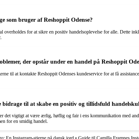
følge som bruger af Reshoppit Odense?
 overholdes for at sikre en positiv handelsoplevelse for alle. Dette inkl
.
problemer, der opstår under en handel på Reshoppit Od
ne til at kontakte Reshoppit Odenses kundeservice for at få assistance.
rage til at skabe en positiv og tillidsfuld handelsku
er det vigtigt at være ærlig, høflig og fair i ens kommunikation med a
rmen for en smidig handel.
o: En Instagram-stjerne på dansk jord
•
Guide til Camilla Framnes Ins