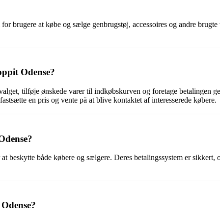
or brugere at købe og sælge genbrugstøj, accessoires og andre brugte var
oppit Odense?
et, tilføje ønskede varer til indkøbskurven og foretage betalingen ge
fastsætte en pris og vente på at blive kontaktet af interesserede købere.
 Odense?
at beskytte både købere og sælgere. Deres betalingssystem er sikkert,
t Odense?