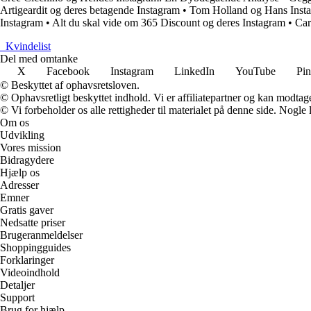
Artigeardit og deres betagende Instagram
•
Tom Holland og Hans Insta
Instagram
•
Alt du skal vide om 365 Discount og deres Instagram
•
Car
_
Kvindelist
Del med omtanke
X
Facebook
Instagram
LinkedIn
YouTube
Pin
© Beskyttet af ophavsretsloven.
© Ophavsretligt beskyttet indhold. Vi er affiliatepartner og kan modtag
© Vi forbeholder os alle rettigheder til materialet på denne side. Nogle
Om os
Udvikling
Vores mission
Bidragydere
Hjælp os
Adresser
Emner
Gratis gaver
Nedsatte priser
Brugeranmeldelser
Shoppingguides
Forklaringer
Videoindhold
Detaljer
Support
Brug for hjælp