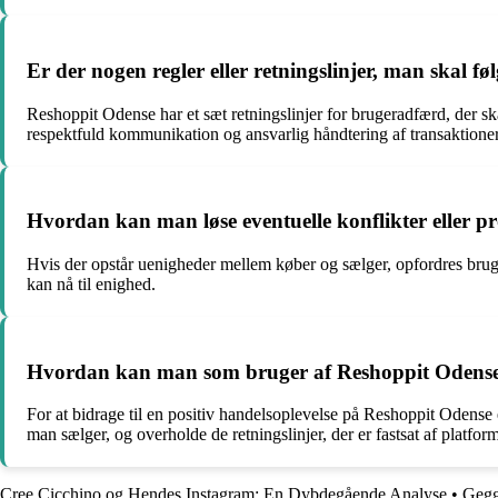
Er der nogen regler eller retningslinjer, man skal 
Reshoppit Odense har et sæt retningslinjer for brugeradfærd, der skal
respektfuld kommunikation og ansvarlig håndtering af transaktioner
Hvordan kan man løse eventuelle konflikter eller 
Hvis der opstår uenigheder mellem køber og sælger, opfordres bruger
kan nå til enighed.
Hvordan kan man som bruger af Reshoppit Odense bid
For at bidrage til en positiv handelsoplevelse på Reshoppit Odense 
man sælger, og overholde de retningslinjer, der er fastsat af platfo
Cree Cicchino og Hendes Instagram: En Dybdegående Analyse
•
Gegg