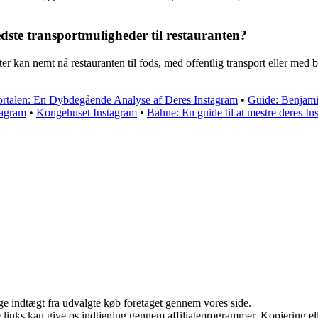
dste transportmuligheder til restauranten?
r kan nemt nå restauranten til fods, med offentlig transport eller med 
ortalen: En Dybdegående Analyse af Deres Instagram
•
Guide: Benjami
tagram
•
Kongehuset Instagram
•
Bahne: En guide til at mestre deres In
age indtægt fra udvalgte køb foretaget gennem vores side.
le links kan give os indtjening gennem affiliateprogrammer. Kopiering ell