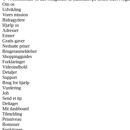
Om os
Udvikling
Vores mission
Bidragydere
Hjælp os
Adresser
Emner
Gratis gaver
Nedsatte priser
Brugeranmeldelser
Shoppingguides
Forklaringer
Videoindhold
Detaljer
Support
Brug for hjælp
Vurdering
Job
Send et tip
Deltager
Mit dashboard
Tilmelding
Prisniveau
Bonusser
Funktioner