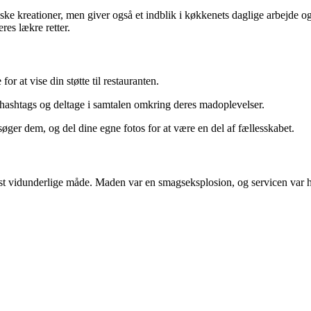
ske kreationer, men giver også et indblik i køkkenets daglige arbejde o
res lækre retter.
r at vise din støtte til restauranten.
 hashtags og deltage i samtalen omkring deres madoplevelser.
ger dem, og del dine egne fotos for at være en del af fællesskabet.
idunderlige måde. Maden var en smagseksplosion, og servicen var helt 