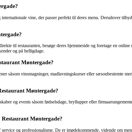
tergade?
ernationale vine, der passer perfekt til deres menu. Derudover tilbyder 
ntergade?
rekte til restauranten, besøge deres hjemmeside og foretage en online r
ekender og på helligdage.
Restaurant Møntergade?
ener såsom vinsmagninger, madlavningskurser eller sæsonbestemte menue
å Restaurant Møntergade?
elskaber og events såsom fødselsdage, bryllupper eller firmaarrangeme
på Restaurant Møntergade?
af service og professionalisme. De er imødekommende, vidende om menue