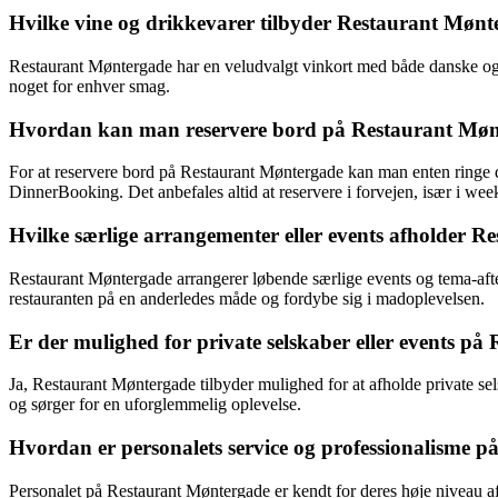
Hvilke vine og drikkevarer tilbyder Restaurant Møn
Restaurant Møntergade har en veludvalgt vinkort med både danske og int
noget for enhver smag.
Hvordan kan man reservere bord på Restaurant Mø
For at reservere bord på Restaurant Møntergade kan man enten ringe di
DinnerBooking. Det anbefales altid at reservere i forvejen, især i we
Hvilke særlige arrangementer eller events afholder 
Restaurant Møntergade arrangerer løbende særlige events og tema-aft
restauranten på en anderledes måde og fordybe sig i madoplevelsen.
Er der mulighed for private selskaber eller events p
Ja, Restaurant Møntergade tilbyder mulighed for at afholde private s
og sørger for en uforglemmelig oplevelse.
Hvordan er personalets service og professionalisme 
Personalet på Restaurant Møntergade er kendt for deres høje niveau 