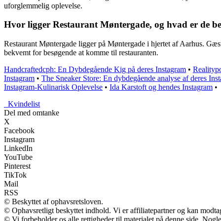
uforglemmelig oplevelse.
Hvor ligger Restaurant Møntergade, og hvad er de be
Restaurant Møntergade ligger på Møntergade i hjertet af Aarhus. Gæste
bekvemt for besøgende at komme til restauranten.
Handcraftedcph: En Dybdegående Kig på deres Instagram
•
Realityp
Instagram
•
The Sneaker Store: En dybdegående analyse af deres Ins
Instagram-Kulinarisk Oplevelse
•
Ida Karstoft og hendes Instagram
•
_
Kvindelist
Del med omtanke
X
Facebook
Instagram
LinkedIn
YouTube
Pinterest
TikTok
Mail
RSS
© Beskyttet af ophavsretsloven.
© Ophavsretligt beskyttet indhold. Vi er affiliatepartner og kan modt
© Vi forbeholder os alle rettigheder til materialet på denne side. Nog