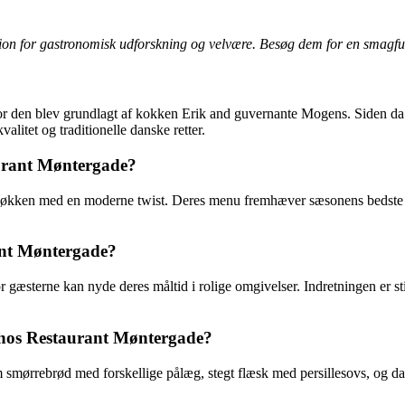
ion for gastronomisk udforskning og velvære. Besøg dem for en smagfuld
vor den blev grundlagt af kokken Erik and guvernante Mogens. Siden da ha
alitet og traditionelle danske retter.
aurant Møntergade?
køkken med en moderne twist. Deres menu fremhæver sæsonens bedste råva
ant Møntergade?
gæsterne kan nyde deres måltid i rolige omgivelser. Indretningen er st
 hos Restaurant Møntergade?
 smørrebrød med forskellige pålæg, stegt flæsk med persillesovs, og d