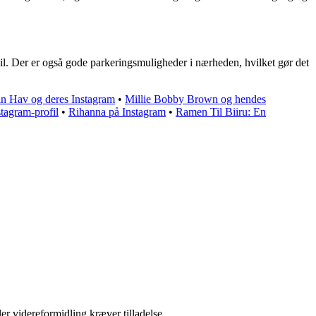
bil. Der er også gode parkeringsmuligheder i nærheden, hvilket gør det
n Hav og deres Instagram
•
Millie Bobby Brown og hendes
stagram-profil
•
Rihanna på Instagram
•
Ramen Til Biiru: En
er videreformidling kræver tilladelse.