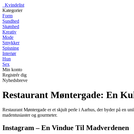
_
Kvindelist
Kategorier
Form
Sundhed
Skønhed
Kreativ
Mode
Smykker
Spisning
Interiør
Hun
Sex
Min konto
Registrér dig
Nyhedsbreve
Restaurant Møntergade: En Kul
Restaurant Møntergade er et skjult perle i Aarhus, der byder på en u
madentusiaster og gourmeter.
Instagram – En Vindue Til Madverdenen