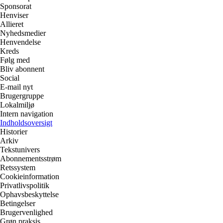
Sponsorat
Henviser
Allieret
Nyhedsmedier
Henvendelse
Kreds
Følg med
Bliv abonnent
Social
E-mail nyt
Brugergruppe
Lokalmiljø
Intern navigation
Indholdsoversigt
Historier
Arkiv
Tekstunivers
Abonnementsstrøm
Retssystem
Cookieinformation
Privatlivspolitik
Ophavsbeskyttelse
Betingelser
Brugervenlighed
Grøn praksis