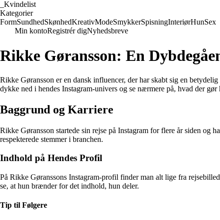
_
Kvindelist
Kategorier
Form
Sundhed
Skønhed
Kreativ
Mode
Smykker
Spisning
Interiør
Hun
Sex
Min konto
Registrér dig
Nyhedsbreve
Rikke Gøransson: En Dybdegåen
Rikke Gøransson er en dansk influencer, der har skabt sig en betydelig f
dykke ned i hendes Instagram-univers og se nærmere på, hvad der gør 
Baggrund og Karriere
Rikke Gøransson startede sin rejse på Instagram for flere år siden og h
respekterede stemmer i branchen.
Indhold på Hendes Profil
På Rikke Gøranssons Instagram-profil finder man alt lige fra rejsebille
se, at hun brænder for det indhold, hun deler.
Tip til Følgere