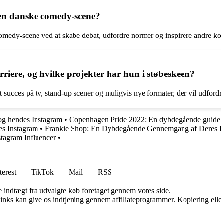
den danske comedy-scene?
omedy-scene ved at skabe debat, udfordre normer og inspirere andre kom
iere, og hvilke projekter har hun i støbeskeen?
 succes på tv, stand-up scener og muligvis nye formater, der vil udfor
og hendes Instagram
•
Copenhagen Pride 2022: En dybdegående guide t
des Instagram
•
Frankie Shop: En Dybdegående Gennemgang af Deres 
tagram Influencer
•
terest
TikTok
Mail
RSS
e indtægt fra udvalgte køb foretaget gennem vores side.
 links kan give os indtjening gennem affiliateprogrammer. Kopiering elle