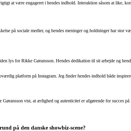
vigtigt at være engageret i hendes indhold. Interaktion såsom at like, 
kkelse på sociale medier, og hendes meninger og holdninger har stor væg
en lys for Rikke Gøransson. Hendes dedikation til sit arbejde og hendes p
roværdig platform på Instagram. Jeg finder hendes indhold både inspire
øransson vist, at ærlighed og autenticitet er afgørende for succes på 
rund på den danske showbiz-scene?