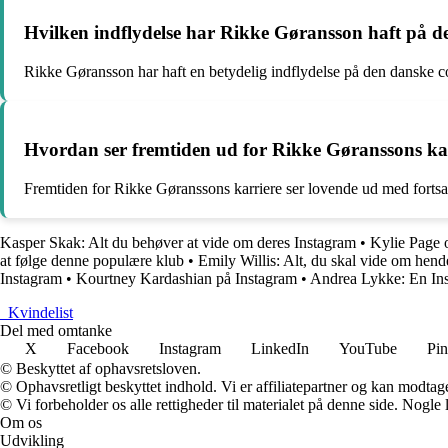
Hvilken indflydelse har Rikke Gøransson haft på 
Rikke Gøransson har haft en betydelig indflydelse på den danske c
Hvordan ser fremtiden ud for Rikke Gøranssons karr
Fremtiden for Rikke Gøranssons karriere ser lovende ud med fortsat
Kasper Skak: Alt du behøver at vide om deres Instagram
•
Kylie Page 
at følge denne populære klub
•
Emily Willis: Alt, du skal vide om hen
Instagram
•
Kourtney Kardashian på Instagram
•
Andrea Lykke: En Ins
_
Kvindelist
Del med omtanke
X
Facebook
Instagram
LinkedIn
YouTube
Pin
© Beskyttet af ophavsretsloven.
© Ophavsretligt beskyttet indhold. Vi er affiliatepartner og kan modtag
© Vi forbeholder os alle rettigheder til materialet på denne side. Nogle
Om os
Udvikling