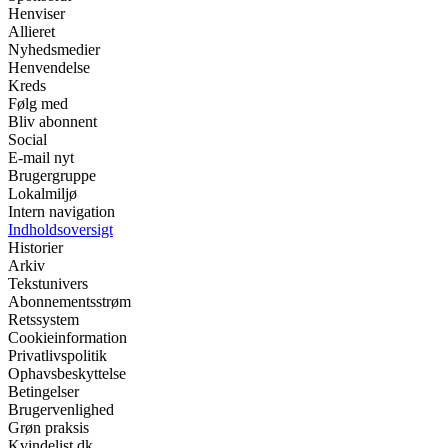
Henviser
Allieret
Nyhedsmedier
Henvendelse
Kreds
Følg med
Bliv abonnent
Social
E-mail nyt
Brugergruppe
Lokalmiljø
Intern navigation
Indholdsoversigt
Historier
Arkiv
Tekstunivers
Abonnementsstrøm
Retssystem
Cookieinformation
Privatlivspolitik
Ophavsbeskyttelse
Betingelser
Brugervenlighed
Grøn praksis
Kvindelist.dk