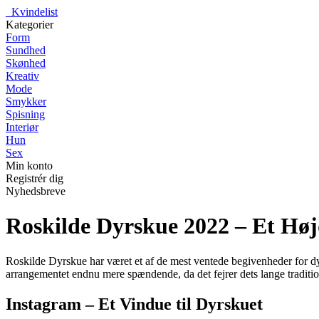
_
Kvindelist
Kategorier
Form
Sundhed
Skønhed
Kreativ
Mode
Smykker
Spisning
Interiør
Hun
Sex
Min konto
Registrér dig
Nyhedsbreve
Roskilde Dyrskue 2022 – Et Høj
Roskilde Dyrskue har været et af de mest ventede begivenheder for dyre
arrangementet endnu mere spændende, da det fejrer dets lange tradition
Instagram – Et Vindue til Dyrskuet