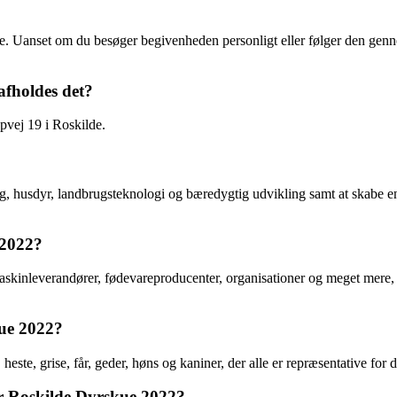
. Uanset om du besøger begivenheden personligt eller følger den gennem
afholdes det?
pvej 19 i Roskilde.
g, husdyr, landbrugsteknologi og bæredygtig udvikling samt at skabe 
 2022?
 maskinleverandører, fødevareproducenter, organisationer og meget mere,
kue 2022?
ste, grise, får, geder, høns og kaniner, der alle er repræsentative for
der Roskilde Dyrskue 2022?