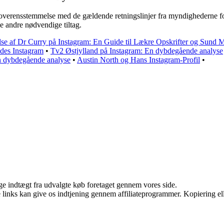
erensstemmelse med de gældende retningslinjer fra myndighederne for a
 andre nødvendige tiltag.
se af Dr Curry på Instagram: En Guide til Lækre Opskrifter og Sund 
des Instagram
•
Tv2 Østjylland på Instagram: En dybdegående analyse
n dybdegående analyse
•
Austin North og Hans Instagram-Profil
•
age indtægt fra udvalgte køb foretaget gennem vores side.
le links kan give os indtjening gennem affiliateprogrammer. Kopiering ell