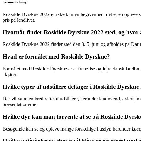
Sammenfatning
Roskilde Dyrskue 2022 er ikke kun en begivenhed, det er en oplevelse
pris på landlivet.
Hvornår finder Roskilde Dyrskue 2022 sted, og hvor 
Roskilde Dyrskue 2022 finder sted den 3.-5. juni og afholdes på Daru
Hvad er formålet med Roskilde Dyrskue?
Formålet med Roskilde Dyrskue er at fremvise og fejre dansk landbru
aktører.
Hvilke typer af udstillere deltager i Roskilde Dyrskue
Der vil være en bred vifte af udstillere, herunder landmænd, avlere,
præsentationerne.
Hvilke dyr kan man forvente at se på Roskilde Dyrs
Besøgende kan se og opleve mange forskellige husdyr, herunder køer, he
Hvilke aktiviteter og shows vil blive præsenteret un