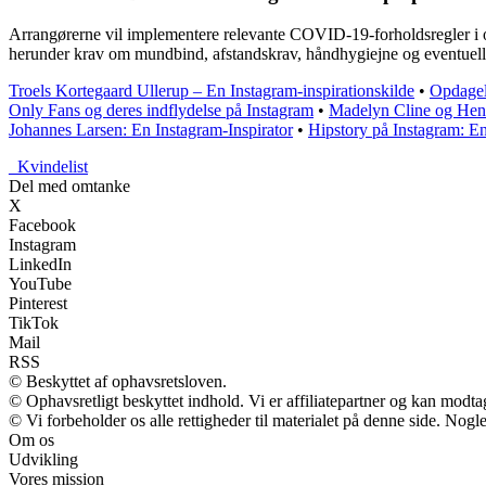
Arrangørerne vil implementere relevante COVID-19-forholdsregler i ov
herunder krav om mundbind, afstandskrav, håndhygiejne og eventuelle
Troels Kortegaard Ullerup – En Instagram-inspirationskilde
•
Opdagel
Only Fans og deres indflydelse på Instagram
•
Madelyn Cline og Hen
Johannes Larsen: En Instagram-Inspirator
•
Hipstory på Instagram: E
_
Kvindelist
Del med omtanke
X
Facebook
Instagram
LinkedIn
YouTube
Pinterest
TikTok
Mail
RSS
© Beskyttet af ophavsretsloven.
© Ophavsretligt beskyttet indhold. Vi er affiliatepartner og kan modt
© Vi forbeholder os alle rettigheder til materialet på denne side. Nog
Om os
Udvikling
Vores mission