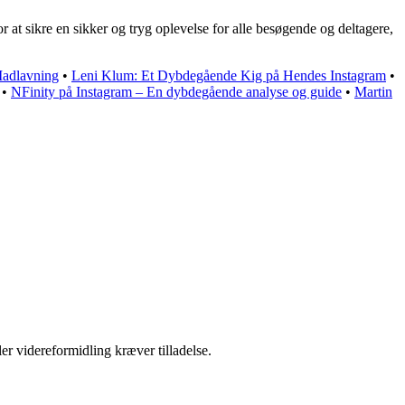
t sikre en sikker og tryg oplevelse for alle besøgende og deltagere,
Madlavning
•
Leni Klum: Et Dybdegående Kig på Hendes Instagram
•
•
NFinity på Instagram – En dybdegående analyse og guide
•
Martin
er videreformidling kræver tilladelse.