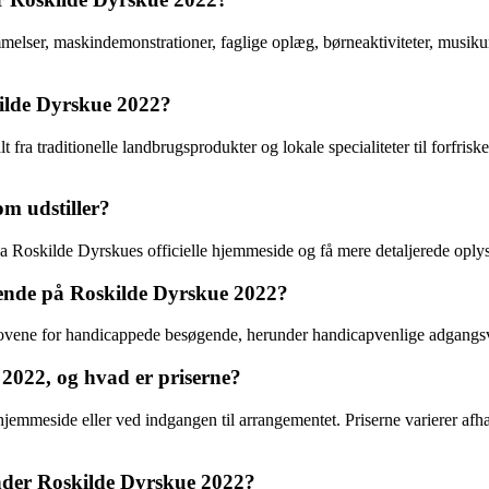
elser, maskindemonstrationer, faglige oplæg, børneaktiviteter, musikun
kilde Dyrskue 2022?
alt fra traditionelle landbrugsprodukter og lokale specialiteter til forfr
m udstiller?
 via Roskilde Dyrskues officielle hjemmeside og få mere detaljerede oply
øgende på Roskilde Dyrskue 2022?
behovene for handicappede besøgende, herunder handicapvenlige adgangsve
 2022, og hvad er priserne?
jemmeside eller ved indgangen til arrangementet. Priserne varierer afhæn
nder Roskilde Dyrskue 2022?