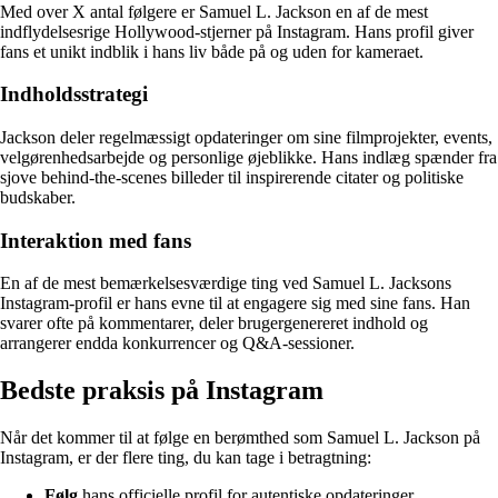
Med over X antal følgere er Samuel L. Jackson en af de mest
indflydelsesrige Hollywood-stjerner på Instagram. Hans profil giver
fans et unikt indblik i hans liv både på og uden for kameraet.
Indholdsstrategi
Jackson deler regelmæssigt opdateringer om sine filmprojekter, events,
velgørenhedsarbejde og personlige øjeblikke. Hans indlæg spænder fra
sjove behind-the-scenes billeder til inspirerende citater og politiske
budskaber.
Interaktion med fans
En af de mest bemærkelsesværdige ting ved Samuel L. Jacksons
Instagram-profil er hans evne til at engagere sig med sine fans. Han
svarer ofte på kommentarer, deler brugergenereret indhold og
arrangerer endda konkurrencer og Q&A-sessioner.
Bedste praksis på Instagram
Når det kommer til at følge en berømthed som Samuel L. Jackson på
Instagram, er der flere ting, du kan tage i betragtning:
Følg
hans officielle profil for autentiske opdateringer