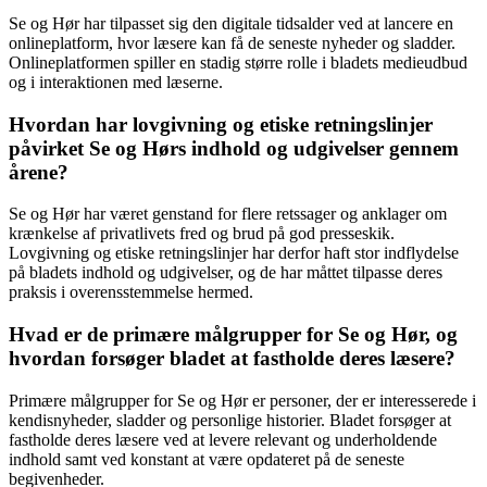
Se og Hør har tilpasset sig den digitale tidsalder ved at lancere en
onlineplatform, hvor læsere kan få de seneste nyheder og sladder.
Onlineplatformen spiller en stadig større rolle i bladets medieudbud
og i interaktionen med læserne.
Hvordan har lovgivning og etiske retningslinjer
påvirket Se og Hørs indhold og udgivelser gennem
årene?
Se og Hør har været genstand for flere retssager og anklager om
krænkelse af privatlivets fred og brud på god presseskik.
Lovgivning og etiske retningslinjer har derfor haft stor indflydelse
på bladets indhold og udgivelser, og de har måttet tilpasse deres
praksis i overensstemmelse hermed.
Hvad er de primære målgrupper for Se og Hør, og
hvordan forsøger bladet at fastholde deres læsere?
Primære målgrupper for Se og Hør er personer, der er interesserede i
kendisnyheder, sladder og personlige historier. Bladet forsøger at
fastholde deres læsere ved at levere relevant og underholdende
indhold samt ved konstant at være opdateret på de seneste
begivenheder.