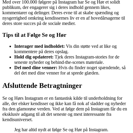
Med over 100.000 følgere på Instagram har Se og Hør et solidt
publikum, der engagerer sig i deres indhold gennem likes,
kommentarer og delinger. Deres evne til at skabe spænding og
nysgerrighed omkring kendissernes liv er en af hovedårsagerne til
deres store succes på de sociale medier.
Tips til at Følge Se og Hør
Interager med indholdet:
Vis din støtte ved at like og
kommentere på deres opslag.
Hold dig opdateret:
Tjek deres Instagram-stories for de
seneste nyheder og behind-the-scenes materiale.
Del med dine venner:
Hvis du finder noget spændende, så
del det med dine venner for at sprede glæden.
Afsluttende Betragtninger
Se og Hørs Instagram er en fantastisk kilde til underholdning for
alle, der elsker kendisser og ikke kan få nok af sladder og nyheder
fra den glamorøse verden. Ved at følge dem på Instagram får du en
eksklusiv adgang til alt det seneste og mest interessante fra
kendisuniverset.
Jeg har altid nydt at følge Se og Hør på Instagram.