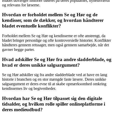
Bladet udvælger historier baseret på deres popularitet, nyhedsværdi
og relevans for læserne.
Hvordan er forholdet mellem Se og Hør og de
kendisser, som de dækker, og hvordan håndterer
bladet eventuelle konflikter?
Forholdet mellem Se og Hør og kendisserne er ofte anstrengt, da
bladet bringer personlige og ofte kontroversielle historier. Konflikter
håndteres gennem retssager, men også gennem samarbejde, når det
gavner begge parter.
Hvad adskiller Se og Hør fra andre sladderblade, og
hvad er deres unikke salgsargument?
Se og Hør adskiller sig fra andre sladderblade ved at have en lang
historie i branchen og en stor mængde faste læsere. Deres unikke
salgsargument er deres evne til at skabe opmærksomhed omkring
kendissernes liv og begivenheder.
Hvordan har Se og Hør tilpasset sig den digitale
tidsalder, og hvilken rolle spiller onlineplatforme i
deres medieudbud?