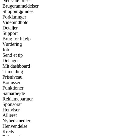
Nedsatte priser
Brugeranmeldelser
Shoppingguides
Forklaringer
Videoindhold
Detaljer
Support
Brug for hjælp
Vurdering
Job
Send et tip
Deltager
Mit dashboard
Tilmelding
Prisniveau
Bonusser
Funktioner
Samarbejde
Reklamepartner
Sponsorat
Henviser
Allieret
Nyhedsmedier
Henvendelse
Kreds