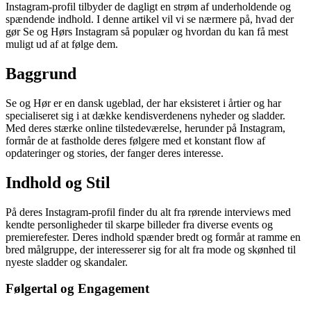
Instagram-profil tilbyder de dagligt en strøm af underholdende og
spændende indhold. I denne artikel vil vi se nærmere på, hvad der
gør Se og Hørs Instagram så populær og hvordan du kan få mest
muligt ud af at følge dem.
Baggrund
Se og Hør er en dansk ugeblad, der har eksisteret i årtier og har
specialiseret sig i at dække kendisverdenens nyheder og sladder.
Med deres stærke online tilstedeværelse, herunder på Instagram,
formår de at fastholde deres følgere med et konstant flow af
opdateringer og stories, der fanger deres interesse.
Indhold og Stil
På deres Instagram-profil finder du alt fra rørende interviews med
kendte personligheder til skarpe billeder fra diverse events og
premierefester. Deres indhold spænder bredt og formår at ramme en
bred målgruppe, der interesserer sig for alt fra mode og skønhed til
nyeste sladder og skandaler.
Følgertal og Engagement