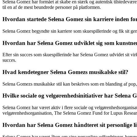
Selena Gomez har formået at skabe en stærk og autentisk tilstedeværels
til en af de mest beundrede personer på platformen.
Hvordan startede Selena Gomez sin karriere inden f
Selena Gomez begyndte sin karriere som skuespillerinde og fik sit g
Hvordan har Selena Gomez udviklet sig som kunstne
Efter sin succes som skuespillerinde har Selena Gomez udvidet sit vir
succes.
Hvad kendetegner Selena Gomezs musikalske stil?
Selena Gomezs musikalske stil kan beskrives som en blanding af pop, d
Hvilke sociale og velgørenhedsinitiativer har Selena 
Selena Gomez har været aktiv i flere sociale og velgørenhedsorganisat
velgørenhedsorganisation, The Selena Gomez Fund for Lupus Resear
Hvordan har Selena Gomez håndteret sit personlige li
Selena Gomez har været åben om sine personlige udfordringer, her