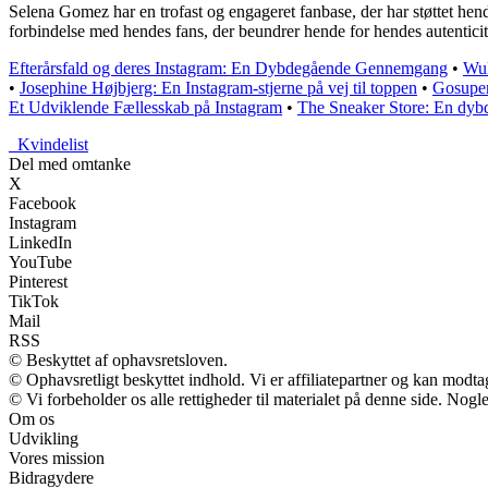
Selena Gomez har en trofast og engageret fanbase, der har støttet hend
forbindelse med hendes fans, der beundrer hende for hendes autenticit
Efterårsfald og deres Instagram: En Dybdegående Gennemgang
•
Wul
•
Josephine Højbjerg: En Instagram-stjerne på vej til toppen
•
Gosuper
Et Udviklende Fællesskab på Instagram
•
The Sneaker Store: En dybd
_
Kvindelist
Del med omtanke
X
Facebook
Instagram
LinkedIn
YouTube
Pinterest
TikTok
Mail
RSS
© Beskyttet af ophavsretsloven.
© Ophavsretligt beskyttet indhold. Vi er affiliatepartner og kan modt
© Vi forbeholder os alle rettigheder til materialet på denne side. Nog
Om os
Udvikling
Vores mission
Bidragydere