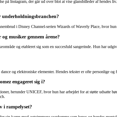
e på Instagram, der går ud over blot at vise glansbilleder af hendes li
or underholdningsbranchen?
ennembrud i Disney Channel-serien Wizards of Waverly Place, hvor hun
r og musiker gennem årene?
keområde og etableret sig som en succesfuld sangerinde. Hun har udgive
ance og elektroniske elementer. Hendes tekster er ofte personlige og f
Gomez engageret sig i?
ioner, herunder UNICEF, hvor hun har arbejdet for at støtte udsatte bør
ch.
v i rampelyset?
under sin kamp mod autoimmune sygdomme som lupus og hendes mentale