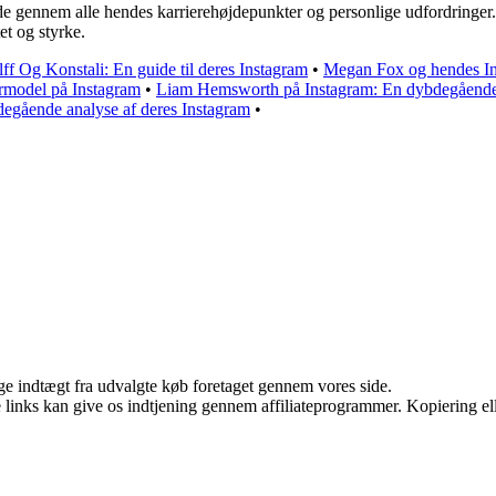
e gennem alle hendes karrierehøjdepunkter og personlige udfordringer. H
et og styrke.
ff Og Konstali: En guide til deres Instagram
•
Megan Fox og hendes I
model på Instagram
•
Liam Hemsworth på Instagram: En dybdegående un
egående analyse af deres Instagram
•
age indtægt fra udvalgte køb foretaget gennem vores side.
le links kan give os indtjening gennem affiliateprogrammer. Kopiering ell