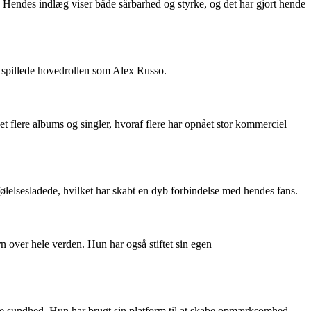
v. Hendes indlæg viser både sårbarhed og styrke, og det har gjort hende
 spillede hovedrollen som Alex Russo.
t flere albums og singler, hvoraf flere har opnået stor kommerciel
ølelsesladede, hvilket har skabt en dyb forbindelse med hendes fans.
n over hele verden. Hun har også stiftet sin egen
 sundhed. Hun har brugt sin platform til at skabe opmærksomhed