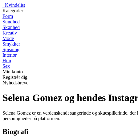
_
Kvindelist
Kategorier
Form
Sundhed
Skønhed
Kreativ
Mode
Smykker
Spisning
Interiør
Hun
Sex
Min konto
Registrér dig
Nyhedsbreve
Selena Gomez og hendes Instag
Selena Gomez er en verdenskendt sangerinde og skuespillerinde, der ha
personligheder på platformen.
Biografi