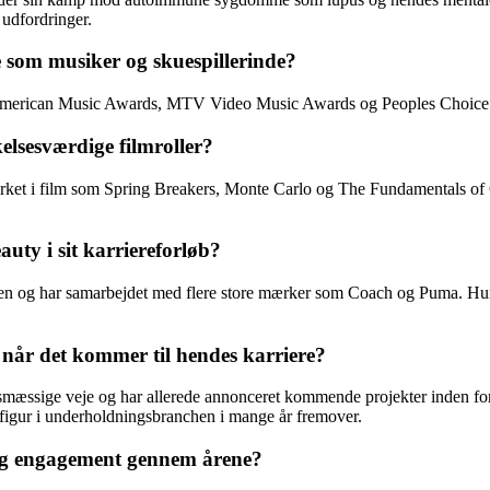
 udfordringer.
e som musiker og skuespillerinde?
er American Music Awards, MTV Video Music Awards og Peoples Choice A
lsesværdige filmroller?
ket i film som Spring Breakers, Monte Carlo og The Fundamentals of Ca
ty i sit karriereforløb?
en og har samarbejdet med flere store mærker som Coach og Puma. Hun 
når det kommer til hendes karriere?
mæssige veje og har allerede annonceret kommende projekter inden for 
nt figur i underholdningsbranchen i mange år fremover.
og engagement gennem årene?