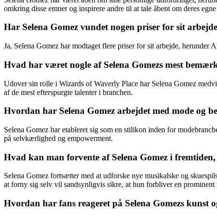
omkring disse emner og inspirere andre til at tale åbent om deres egne
Har Selena Gomez vundet nogen priser for sit arbejd
Ja, Selena Gomez har modtaget flere priser for sit arbejde, herund
Hvad har været nogle af Selena Gomezs mest bemærke
Udover sin rolle i Wizards of Waverly Place har Selena Gomez medvir
af de mest efterspurgte talenter i branchen.
Hvordan har Selena Gomez arbejdet med mode og beau
Selena Gomez har etableret sig som en stilikon inden for modebranch
på selvkærlighed og empowerment.
Hvad kan man forvente af Selena Gomez i fremtiden, 
Selena Gomez fortsætter med at udforske nye musikalske og skuespils
at forny sig selv vil sandsynligvis sikre, at hun forbliver en promine
Hvordan har fans reageret på Selena Gomezs kunst 