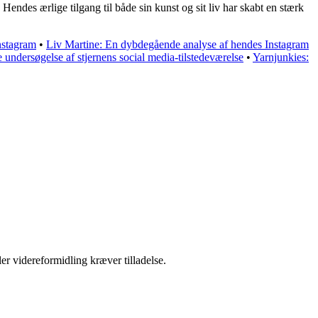
endes ærlige tilgang til både sin kunst og sit liv har skabt en stærk
nstagram
•
Liv Martine: En dybdegående analyse af hendes Instagram
dersøgelse af stjernens social media-tilstedeværelse
•
Yarnjunkies:
er videreformidling kræver tilladelse.