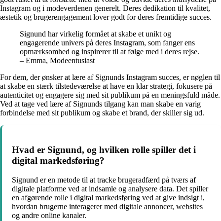
Instagram og i modeverdenen generelt. Deres dedikation til kvalitet,
æstetik og brugerengagement lover godt for deres fremtidige succes.
Signund har virkelig formået at skabe et unikt og
engagerende univers på deres Instagram, som fanger ens
opmærksomhed og inspirerer til at følge med i deres rejse.
– Emma, Modeentusiast
For dem, der ønsker at lære af Signunds Instagram succes, er nøglen til
at skabe en stærk tilstedeværelse at have en klar strategi, fokusere på
autenticitet og engagere sig med sit publikum på en meningsfuld måde.
Ved at tage ved lære af Signunds tilgang kan man skabe en varig
forbindelse med sit publikum og skabe et brand, der skiller sig ud.
Hvad er Signund, og hvilken rolle spiller det i
digital markedsføring?
Signund er en metode til at tracke brugeradfærd på tværs af
digitale platforme ved at indsamle og analysere data. Det spiller
en afgørende rolle i digital markedsføring ved at give indsigt i,
hvordan brugerne interagerer med digitale annoncer, websites
og andre online kanaler.