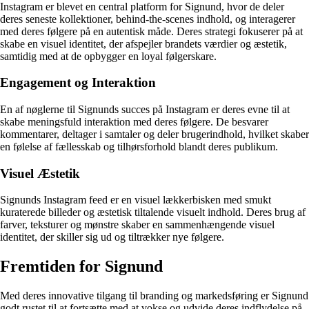
Instagram er blevet en central platform for Signund, hvor de deler
deres seneste kollektioner, behind-the-scenes indhold, og interagerer
med deres følgere på en autentisk måde. Deres strategi fokuserer på at
skabe en visuel identitet, der afspejler brandets værdier og æstetik,
samtidig med at de opbygger en loyal følgerskare.
Engagement og Interaktion
En af nøglerne til Signunds succes på Instagram er deres evne til at
skabe meningsfuld interaktion med deres følgere. De besvarer
kommentarer, deltager i samtaler og deler brugerindhold, hvilket skaber
en følelse af fællesskab og tilhørsforhold blandt deres publikum.
Visuel Æstetik
Signunds Instagram feed er en visuel lækkerbisken med smukt
kuraterede billeder og æstetisk tiltalende visuelt indhold. Deres brug af
farver, teksturer og mønstre skaber en sammenhængende visuel
identitet, der skiller sig ud og tiltrækker nye følgere.
Fremtiden for Signund
Med deres innovative tilgang til branding og markedsføring er Signund
godt rustet til at fortsætte med at vokse og udvide deres indflydelse på