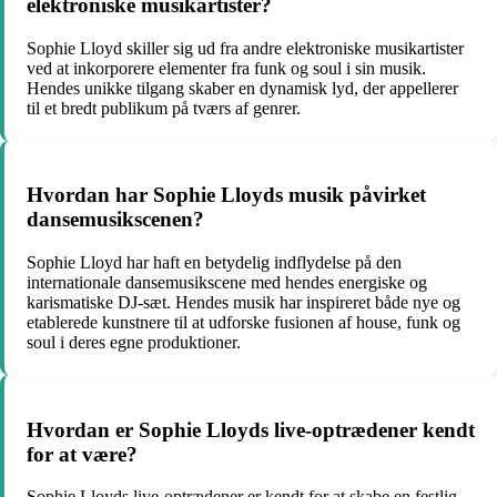
elektroniske musikartister?
Sophie Lloyd skiller sig ud fra andre elektroniske musikartister
ved at inkorporere elementer fra funk og soul i sin musik.
Hendes unikke tilgang skaber en dynamisk lyd, der appellerer
til et bredt publikum på tværs af genrer.
Hvordan har Sophie Lloyds musik påvirket
dansemusikscenen?
Sophie Lloyd har haft en betydelig indflydelse på den
internationale dansemusikscene med hendes energiske og
karismatiske DJ-sæt. Hendes musik har inspireret både nye og
etablerede kunstnere til at udforske fusionen af house, funk og
soul i deres egne produktioner.
Hvordan er Sophie Lloyds live-optrædener kendt
for at være?
Sophie Lloyds live-optrædener er kendt for at skabe en festlig