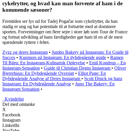
cykelrytter, og hvad kan man forvente af ham i de
kommende sæsoner?
Fremtiden ser lys ud for Tadej Pogačar som cykelrytter, da han
stadig er ung og har potentiale til at fortsætte med at dominere
sporten. Forventninger om flere sejre i store løb som Tour de France
og fortsat udvikling af hans færdigheder gør ham til en af de mest
spændende ryttere i feltet.
Zyzz og deres Instagram
•
Jumbo Bakery på Instagram: En Guide til
Succes
•
Kunmors på Instagram: En dybdegående guide
•
Ramen
Til Biiru: En Instagram-Kulinarisk Oplevelse
•
Emil Kondrup – En
Instagram-Sensation
•
Guide til Christian Degns Instagram
•
Oliver
Bjerrehuus: En Dybdegående Oversigt
•
Elliot Page: En
Dybdegående Analyse af Deres Instagram
•
Scott Disick og hans
Instagram: En Dybdegående Analyse
•
Juno The Bakery: En
Instagram Sensation
•
_
Kvindelist
Del med omtanke
X
Facebook
Instagram
LinkedIn
YouTube