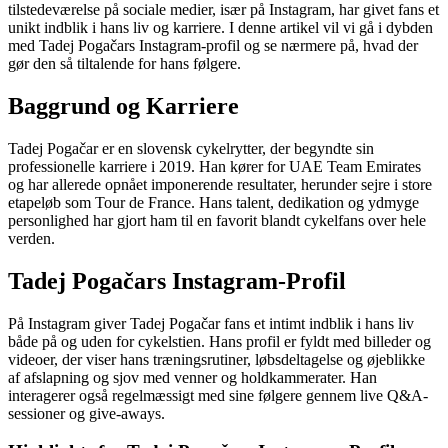
tilstedeværelse på sociale medier, især på Instagram, har givet fans et
unikt indblik i hans liv og karriere. I denne artikel vil vi gå i dybden
med Tadej Pogačars Instagram-profil og se nærmere på, hvad der
gør den så tiltalende for hans følgere.
Baggrund og Karriere
Tadej Pogačar er en slovensk cykelrytter, der begyndte sin
professionelle karriere i 2019. Han kører for UAE Team Emirates
og har allerede opnået imponerende resultater, herunder sejre i store
etapeløb som Tour de France. Hans talent, dedikation og ydmyge
personlighed har gjort ham til en favorit blandt cykelfans over hele
verden.
Tadej Pogačars Instagram-Profil
På Instagram giver Tadej Pogačar fans et intimt indblik i hans liv
både på og uden for cykelstien. Hans profil er fyldt med billeder og
videoer, der viser hans træningsrutiner, løbsdeltagelse og øjeblikke
af afslapning og sjov med venner og holdkammerater. Han
interagerer også regelmæssigt med sine følgere gennem live Q&A-
sessioner og give-aways.