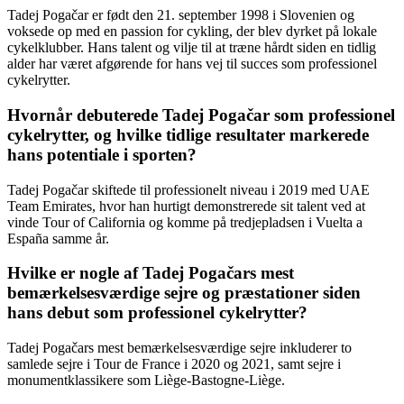
Tadej Pogačar er født den 21. september 1998 i Slovenien og
voksede op med en passion for cykling, der blev dyrket på lokale
cykelklubber. Hans talent og vilje til at træne hårdt siden en tidlig
alder har været afgørende for hans vej til succes som professionel
cykelrytter.
Hvornår debuterede Tadej Pogačar som professionel
cykelrytter, og hvilke tidlige resultater markerede
hans potentiale i sporten?
Tadej Pogačar skiftede til professionelt niveau i 2019 med UAE
Team Emirates, hvor han hurtigt demonstrerede sit talent ved at
vinde Tour of California og komme på tredjepladsen i Vuelta a
España samme år.
Hvilke er nogle af Tadej Pogačars mest
bemærkelsesværdige sejre og præstationer siden
hans debut som professionel cykelrytter?
Tadej Pogačars mest bemærkelsesværdige sejre inkluderer to
samlede sejre i Tour de France i 2020 og 2021, samt sejre i
monumentklassikere som Liège-Bastogne-Liège.