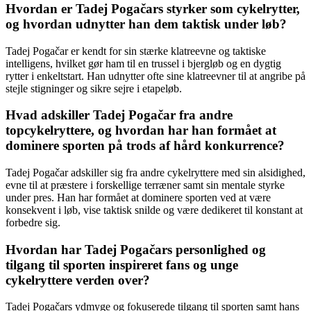
Hvordan er Tadej Pogačars styrker som cykelrytter,
og hvordan udnytter han dem taktisk under løb?
Tadej Pogačar er kendt for sin stærke klatreevne og taktiske
intelligens, hvilket gør ham til en trussel i bjergløb og en dygtig
rytter i enkeltstart. Han udnytter ofte sine klatreevner til at angribe på
stejle stigninger og sikre sejre i etapeløb.
Hvad adskiller Tadej Pogačar fra andre
topcykelryttere, og hvordan har han formået at
dominere sporten på trods af hård konkurrence?
Tadej Pogačar adskiller sig fra andre cykelryttere med sin alsidighed,
evne til at præstere i forskellige terræner samt sin mentale styrke
under pres. Han har formået at dominere sporten ved at være
konsekvent i løb, vise taktisk snilde og være dedikeret til konstant at
forbedre sig.
Hvordan har Tadej Pogačars personlighed og
tilgang til sporten inspireret fans og unge
cykelryttere verden over?
Tadej Pogačars ydmyge og fokuserede tilgang til sporten samt hans