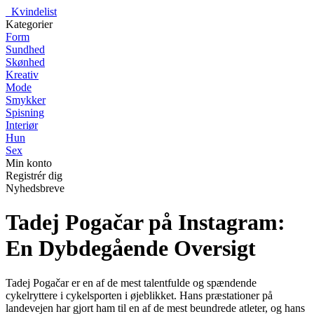
_
Kvindelist
Kategorier
Form
Sundhed
Skønhed
Kreativ
Mode
Smykker
Spisning
Interiør
Hun
Sex
Min konto
Registrér dig
Nyhedsbreve
Tadej Pogačar på Instagram:
En Dybdegående Oversigt
Tadej Pogačar er en af de mest talentfulde og spændende
cykelryttere i cykelsporten i øjeblikket. Hans præstationer på
landevejen har gjort ham til en af de mest beundrede atleter, og hans