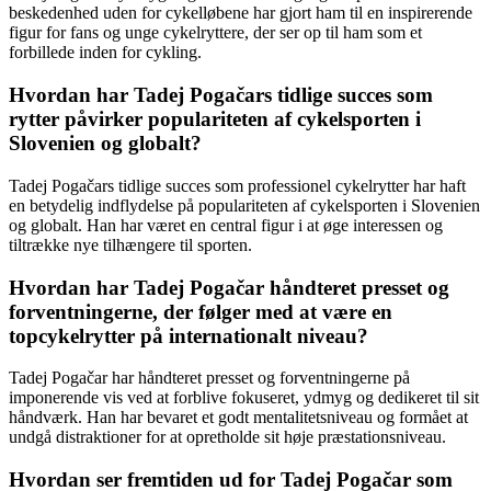
beskedenhed uden for cykelløbene har gjort ham til en inspirerende
figur for fans og unge cykelryttere, der ser op til ham som et
forbillede inden for cykling.
Hvordan har Tadej Pogačars tidlige succes som
rytter påvirker populariteten af cykelsporten i
Slovenien og globalt?
Tadej Pogačars tidlige succes som professionel cykelrytter har haft
en betydelig indflydelse på populariteten af cykelsporten i Slovenien
og globalt. Han har været en central figur i at øge interessen og
tiltrække nye tilhængere til sporten.
Hvordan har Tadej Pogačar håndteret presset og
forventningerne, der følger med at være en
topcykelrytter på internationalt niveau?
Tadej Pogačar har håndteret presset og forventningerne på
imponerende vis ved at forblive fokuseret, ydmyg og dedikeret til sit
håndværk. Han har bevaret et godt mentalitetsniveau og formået at
undgå distraktioner for at opretholde sit høje præstationsniveau.
Hvordan ser fremtiden ud for Tadej Pogačar som