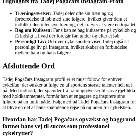
Highlights fra Tadej Pogačars Instagram-Profil
Træningsøvelser:
Tadej deler ofte sin træning og
forberedelse til løb med sine følgere, hvilket giver dem et
indblik i den intensive træning, det kræver at være en topatlet.
Bag om Kulissen:
Fans kan se bag kulisserne på cykelløb og
få indsigt i, hvad der foregår før, under og efter et løb.
Personligt Liv:
Ud over cykelsporten viser Tadej også sit
personlige liv på Instagram, hvilket skaber en forbindelse
mellem ham og hans følgere.
Afsluttende Ord
Tadej Pogačars Instagram-profil er et must-follow for enhver
cykelfan, der ønsker at følge en af sportens største talenter helt tæt
på. Med indhold, der spænder fra træningsøvelser til sjove øjeblikke
med holdkammerater, formår han at engagere og inspirere sine
følgere på en unik måde. Følg med på Tadej Pogačars Instagram for
at blive en del af hans spændende rejse på og uden for cykelstien.
Hvordan har Tadej Pogačars opvækst og baggrund
formet hans vej til succes som professionel
cykelrytter?