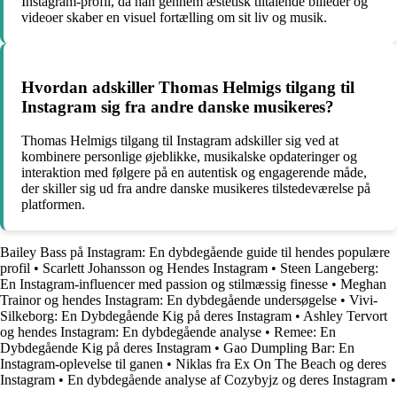
Instagram-profil, da han gennem æstetisk tiltalende billeder og
videoer skaber en visuel fortælling om sit liv og musik.
Hvordan adskiller Thomas Helmigs tilgang til
Instagram sig fra andre danske musikeres?
Thomas Helmigs tilgang til Instagram adskiller sig ved at
kombinere personlige øjeblikke, musikalske opdateringer og
interaktion med følgere på en autentisk og engagerende måde,
der skiller sig ud fra andre danske musikeres tilstedeværelse på
platformen.
Bailey Bass på Instagram: En dybdegående guide til hendes populære
profil
•
Scarlett Johansson og Hendes Instagram
•
Steen Langeberg:
En Instagram-influencer med passion og stilmæssig finesse
•
Meghan
Trainor og hendes Instagram: En dybdegående undersøgelse
•
Vivi-
Silkeborg: En Dybdegående Kig på deres Instagram
•
Ashley Tervort
og hendes Instagram: En dybdegående analyse
•
Remee: En
Dybdegående Kig på deres Instagram
•
Gao Dumpling Bar: En
Instagram-oplevelse til ganen
•
Niklas fra Ex On The Beach og deres
Instagram
•
En dybdegående analyse af Cozybyjz og deres Instagram
•