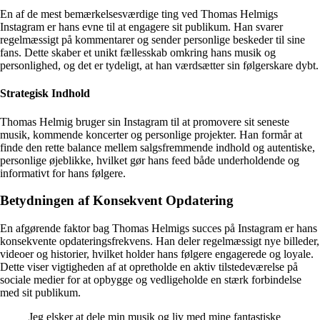
En af de mest bemærkelsesværdige ting ved Thomas Helmigs
Instagram er hans evne til at engagere sit publikum. Han svarer
regelmæssigt på kommentarer og sender personlige beskeder til sine
fans. Dette skaber et unikt fællesskab omkring hans musik og
personlighed, og det er tydeligt, at han værdsætter sin følgerskare dybt.
Strategisk Indhold
Thomas Helmig bruger sin Instagram til at promovere sit seneste
musik, kommende koncerter og personlige projekter. Han formår at
finde den rette balance mellem salgsfremmende indhold og autentiske,
personlige øjeblikke, hvilket gør hans feed både underholdende og
informativt for hans følgere.
Betydningen af Konsekvent Opdatering
En afgørende faktor bag Thomas Helmigs succes på Instagram er hans
konsekvente opdateringsfrekvens. Han deler regelmæssigt nye billeder,
videoer og historier, hvilket holder hans følgere engagerede og loyale.
Dette viser vigtigheden af at opretholde en aktiv tilstedeværelse på
sociale medier for at opbygge og vedligeholde en stærk forbindelse
med sit publikum.
Jeg elsker at dele min musik og liv med mine fantastiske