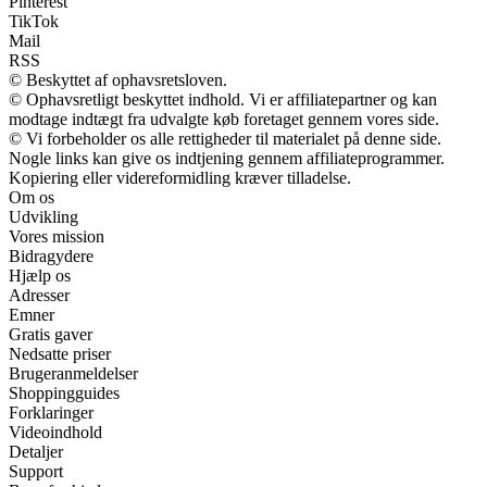
Pinterest
TikTok
Mail
RSS
© Beskyttet af ophavsretsloven.
© Ophavsretligt beskyttet indhold. Vi er affiliatepartner og kan
modtage indtægt fra udvalgte køb foretaget gennem vores side.
© Vi forbeholder os alle rettigheder til materialet på denne side.
Nogle links kan give os indtjening gennem affiliateprogrammer.
Kopiering eller videreformidling kræver tilladelse.
Om os
Udvikling
Vores mission
Bidragydere
Hjælp os
Adresser
Emner
Gratis gaver
Nedsatte priser
Brugeranmeldelser
Shoppingguides
Forklaringer
Videoindhold
Detaljer
Support