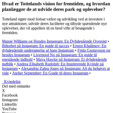
Hvad er Tottelands vision for fremtiden, og hvordan
planlægger de at udvide deres park og oplevelser?
Totteland sigter mod fortsat vækst og udvikling ved at investere i
nye attraktioner, udvide deres faciliteter og tilbyde spændende nye
oplevelser, der vil appellere til en bred vifte af besøgende i
fremtiden.
Maisie Williams og Hendes Instagram: En Dybdegående Oversigt
•
Biltorbet på Instagram: En guide til succes
•
Ernest Khalimov: En
dybdegående undersøgelse af hans Instagram
•
Frida Gustavsson og
hendes Instagram
•
Liverpool No på Instagram: En guide til
enestående indhold
•
Maya Hawke på Instagram: Et dybdegående
indblik
•
Andrea Elisabeth Rudolph: En Inspirerende Kvinde på
Instagram
•
Alexandria Zahra Jones på Instagram: Alt du behøver at
vide
•
Atelier September: En Guide til deres Instagram
•
_
Kvindelist
Del med omtanke
X
Facebook
Instagram
LinkedIn
YouTube