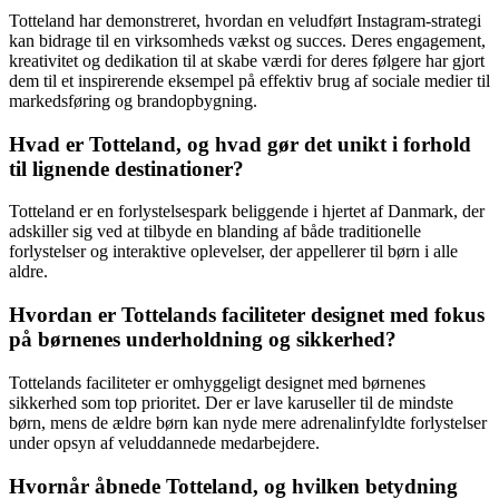
Totteland har demonstreret, hvordan en veludført Instagram-strategi
kan bidrage til en virksomheds vækst og succes. Deres engagement,
kreativitet og dedikation til at skabe værdi for deres følgere har gjort
dem til et inspirerende eksempel på effektiv brug af sociale medier til
markedsføring og brandopbygning.
Hvad er Totteland, og hvad gør det unikt i forhold
til lignende destinationer?
Totteland er en forlystelsespark beliggende i hjertet af Danmark, der
adskiller sig ved at tilbyde en blanding af både traditionelle
forlystelser og interaktive oplevelser, der appellerer til børn i alle
aldre.
Hvordan er Tottelands faciliteter designet med fokus
på børnenes underholdning og sikkerhed?
Tottelands faciliteter er omhyggeligt designet med børnenes
sikkerhed som top prioritet. Der er lave karuseller til de mindste
børn, mens de ældre børn kan nyde mere adrenalinfyldte forlystelser
under opsyn af veluddannede medarbejdere.
Hvornår åbnede Totteland, og hvilken betydning