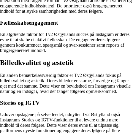
interaktion med følgerne formår Tv2 Østjylland at skabe en varieret og
engagerende indholdsstrategi. De prioriterer også brugergenereret
indhold for at styrke samhørigheden med deres følgere.
Fællesskabsengagement
En afgørende faktor for Tv2 Østjyllands succes på Instagram er deres
evne til at skabe et aktivt fællesskab. De engagerer deres følgere
gennem konkurrencer, spørgsmål og svar-sessioner samt reposts af
brugergenereret indhold.
Billedkvalitet og æstetik
En anden bemærkelsesværdig faktor er Tv2 Østjyllands fokus på
billedkvalitet og æstetik. Deres billeder er skarpe, farverige og fanger
øjet med det samme. Dette viser en bevidsthed om Instagrams visuelle
natur og en indsigt i, hvad der fanger følgeres opmærksomhed.
Stories og IGTV
Udover opslagene på selve feedet, udnytter Tv2 Østjylland også
Instagrams Stories og IGTV-funktioner til at levere endnu mere
indhold til deres følgere. Dette viser deres evne til at tilpasse sig
platformens nyeste funktioner og engagere deres følgere på flere