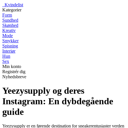
_
Kvindelist
Kategorier
Form
Sundhed
Skønhed
Kreativ
Mode
Smykker
Spisning
Interiør
Hun
Sex
Min konto
Registrér dig
Nyhedsbreve
Yeezysupply og deres
Instagram: En dybdegående
guide
Yeezysupply er en førende destination for sneakerentusiaster verden