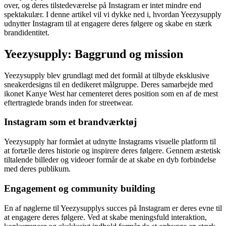
over, og deres tilstedeværelse på Instagram er intet mindre end
spektakulær. I denne artikel vil vi dykke ned i, hvordan Yeezysupply
udnytter Instagram til at engagere deres følgere og skabe en stærk
brandidentitet.
Yeezysupply: Baggrund og mission
Yeezysupply blev grundlagt med det formål at tilbyde eksklusive
sneakerdesigns til en dedikeret målgruppe. Deres samarbejde med
ikonet Kanye West har cementeret deres position som en af de mest
eftertragtede brands inden for streetwear.
Instagram som et brandværktøj
Yeezysupply har formået at udnytte Instagrams visuelle platform til
at fortælle deres historie og inspirere deres følgere. Gennem æstetisk
tiltalende billeder og videoer formår de at skabe en dyb forbindelse
med deres publikum.
Engagement og community building
En af nøglerne til Yeezysupplys succes på Instagram er deres evne til
at engagere deres følgere. Ved at skabe meningsfuld interaktion,