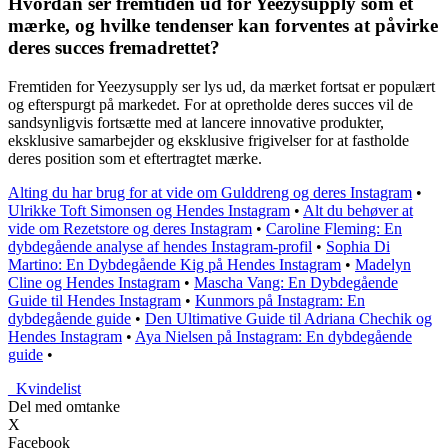
Hvordan ser fremtiden ud for Yeezysupply som et
mærke, og hvilke tendenser kan forventes at påvirke
deres succes fremadrettet?
Fremtiden for Yeezysupply ser lys ud, da mærket fortsat er populært
og efterspurgt på markedet. For at opretholde deres succes vil de
sandsynligvis fortsætte med at lancere innovative produkter,
eksklusive samarbejder og eksklusive frigivelser for at fastholde
deres position som et eftertragtet mærke.
Alting du har brug for at vide om Gulddreng og deres Instagram
•
Ulrikke Toft Simonsen og Hendes Instagram
•
Alt du behøver at
vide om Rezetstore og deres Instagram
•
Caroline Fleming: En
dybdegående analyse af hendes Instagram-profil
•
Sophia Di
Martino: En Dybdegående Kig på Hendes Instagram
•
Madelyn
Cline og Hendes Instagram
•
Mascha Vang: En Dybdegående
Guide til Hendes Instagram
•
Kunmors på Instagram: En
dybdegående guide
•
Den Ultimative Guide til Adriana Chechik og
Hendes Instagram
•
Aya Nielsen på Instagram: En dybdegående
guide
•
_
Kvindelist
Del med omtanke
X
Facebook