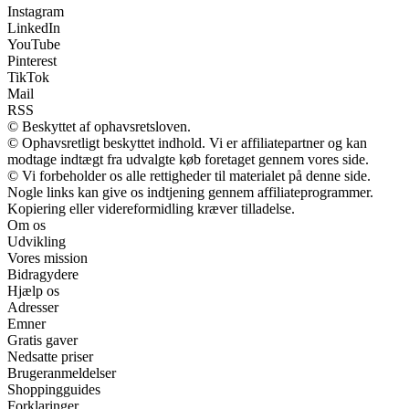
Instagram
LinkedIn
YouTube
Pinterest
TikTok
Mail
RSS
© Beskyttet af ophavsretsloven.
© Ophavsretligt beskyttet indhold. Vi er affiliatepartner og kan
modtage indtægt fra udvalgte køb foretaget gennem vores side.
© Vi forbeholder os alle rettigheder til materialet på denne side.
Nogle links kan give os indtjening gennem affiliateprogrammer.
Kopiering eller videreformidling kræver tilladelse.
Om os
Udvikling
Vores mission
Bidragydere
Hjælp os
Adresser
Emner
Gratis gaver
Nedsatte priser
Brugeranmeldelser
Shoppingguides
Forklaringer