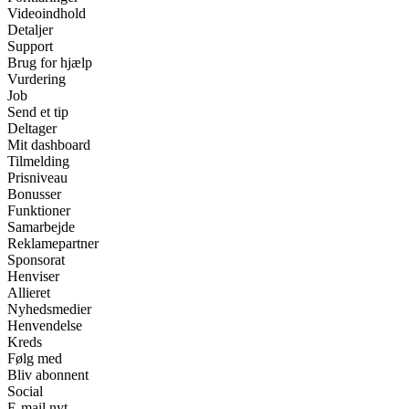
Videoindhold
Detaljer
Support
Brug for hjælp
Vurdering
Job
Send et tip
Deltager
Mit dashboard
Tilmelding
Prisniveau
Bonusser
Funktioner
Samarbejde
Reklamepartner
Sponsorat
Henviser
Allieret
Nyhedsmedier
Henvendelse
Kreds
Følg med
Bliv abonnent
Social
E-mail nyt