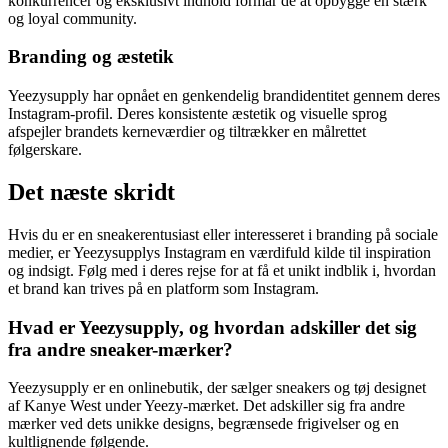
konkurrencer og eksklusivt indhold formår de at opbygge en stærk
og loyal community.
Branding og æstetik
Yeezysupply har opnået en genkendelig brandidentitet gennem deres
Instagram-profil. Deres konsistente æstetik og visuelle sprog
afspejler brandets kerneværdier og tiltrækker en målrettet
følgerskare.
Det næste skridt
Hvis du er en sneakerentusiast eller interesseret i branding på sociale
medier, er Yeezysupplys Instagram en værdifuld kilde til inspiration
og indsigt. Følg med i deres rejse for at få et unikt indblik i, hvordan
et brand kan trives på en platform som Instagram.
Hvad er Yeezysupply, og hvordan adskiller det sig
fra andre sneaker-mærker?
Yeezysupply er en onlinebutik, der sælger sneakers og tøj designet
af Kanye West under Yeezy-mærket. Det adskiller sig fra andre
mærker ved dets unikke designs, begrænsede frigivelser og en
kultlignende følgende.