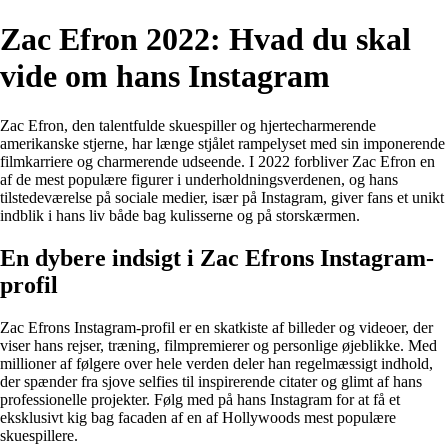
Zac Efron 2022: Hvad du skal
vide om hans Instagram
Zac Efron, den talentfulde skuespiller og hjertecharmerende
amerikanske stjerne, har længe stjålet rampelyset med sin imponerende
filmkarriere og charmerende udseende. I 2022 forbliver Zac Efron en
af de mest populære figurer i underholdningsverdenen, og hans
tilstedeværelse på sociale medier, især på Instagram, giver fans et unikt
indblik i hans liv både bag kulisserne og på storskærmen.
En dybere indsigt i Zac Efrons Instagram-
profil
Zac Efrons Instagram-profil er en skatkiste af billeder og videoer, der
viser hans rejser, træning, filmpremierer og personlige øjeblikke. Med
millioner af følgere over hele verden deler han regelmæssigt indhold,
der spænder fra sjove selfies til inspirerende citater og glimt af hans
professionelle projekter. Følg med på hans Instagram for at få et
eksklusivt kig bag facaden af en af Hollywoods mest populære
skuespillere.