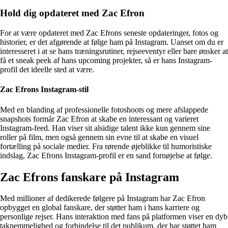
Hold dig opdateret med Zac Efron
For at være opdateret med Zac Efrons seneste opdateringer, fotos og
historier, er det afgørende at følge ham på Instagram. Uanset om du er
interesseret i at se hans træningsrutiner, rejseeventyr eller bare ønsker at
få et sneak peek af hans upcoming projekter, så er hans Instagram-
profil det ideelle sted at være.
Zac Efrons Instagram-stil
Med en blanding af professionelle fotoshoots og mere afslappede
snapshots formår Zac Efron at skabe en interessant og varieret
Instagram-feed. Han viser sit alsidige talent ikke kun gennem sine
roller på film, men også gennem sin evne til at skabe en visuel
fortælling på sociale medier. Fra rørende øjeblikke til humoristiske
indslag, Zac Efrons Instagram-profil er en sand fornøjelse at følge.
Zac Efrons fanskare på Instagram
Med millioner af dedikerede følgere på Instagram har Zac Efron
opbygget en global fanskare, der støtter ham i hans karriere og
personlige rejser. Hans interaktion med fans på platformen viser en dyb
taknemmelighed og forbindelse til det publikum, der har støttet ham