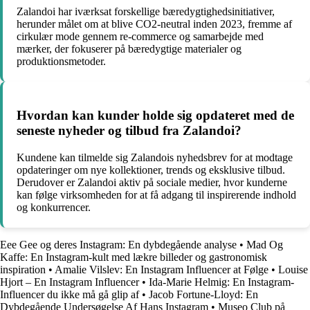
Zalandoi har iværksat forskellige bæredygtighedsinitiativer,
herunder målet om at blive CO2-neutral inden 2023, fremme af
cirkulær mode gennem re-commerce og samarbejde med
mærker, der fokuserer på bæredygtige materialer og
produktionsmetoder.
Hvordan kan kunder holde sig opdateret med de
seneste nyheder og tilbud fra Zalandoi?
Kundene kan tilmelde sig Zalandois nyhedsbrev for at modtage
opdateringer om nye kollektioner, trends og eksklusive tilbud.
Derudover er Zalandoi aktiv på sociale medier, hvor kunderne
kan følge virksomheden for at få adgang til inspirerende indhold
og konkurrencer.
Eee Gee og deres Instagram: En dybdegående analyse
•
Mad Og
Kaffe: En Instagram-kult med lækre billeder og gastronomisk
inspiration
•
Amalie Vilslev: En Instagram Influencer at Følge
•
Louise
Hjort – En Instagram Influencer
•
Ida-Marie Helmig: En Instagram-
Influencer du ikke må gå glip af
•
Jacob Fortune-Lloyd: En
Dybdegående Undersøgelse Af Hans Instagram
•
Museo Club på