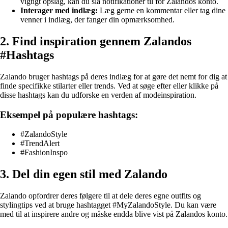
vigtigt opslag, kan du slå notifikationer til for Zalandos konto.
Interager med indlæg:
Læg gerne en kommentar eller tag dine
venner i indlæg, der fanger din opmærksomhed.
2. Find inspiration gennem Zalandos
#Hashtags
Zalando bruger hashtags på deres indlæg for at gøre det nemt for dig at
finde specifikke stilarter eller trends. Ved at søge efter eller klikke på
disse hashtags kan du udforske en verden af modeinspiration.
Eksempel på populære hashtags:
#ZalandoStyle
#TrendAlert
#FashionInspo
3. Del din egen stil med Zalando
Zalando opfordrer deres følgere til at dele deres egne outfits og
stylingtips ved at bruge hashtagget #MyZalandoStyle. Du kan være
med til at inspirere andre og måske endda blive vist på Zalandos konto.